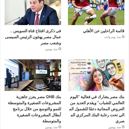
قائمة الراحلين عن الأهلي
فى ذكرى افتتاح قناة السويس ..
عمال مصر يهنئون الرئيس السيسى
منذ يوم واحد
وشعب مصر
منذ يومين
بنك مصر يشارك في فعالية “اليوم
بنك QNB مصر يعزز جاهزية
العالمي للشباب” ويقدم العديد من
المشروعات الصغيرة والمتوسطة
العروض المجانية دعمًا للشمول الم
للنمو والتوسع من خلال برنامج
الي تحت رعاية البنك المركزي الم
أبطال المشروعات الصغيرة
صري
والمتوسطة
منذ يومين
منذ يومين