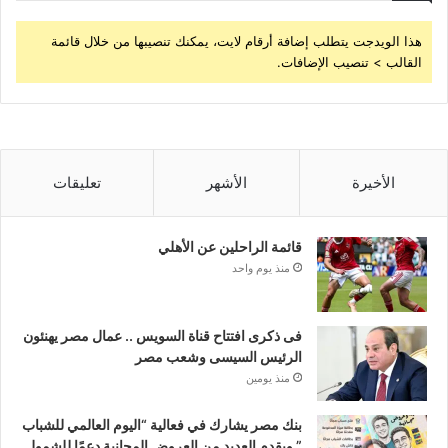
هذا الويدجت يتطلب إضافة أرقام لايت، يمكنك تنصيبها من خلال قائمة
القالب > تنصيب الإضافات.
الأخيرة
الأشهر
تعليقات
قائمة الراحلين عن الأهلي
منذ يوم واحد
فى ذكرى افتتاح قناة السويس .. عمال مصر يهنئون
الرئيس السيسى وشعب مصر
منذ يومين
بنك مصر يشارك في فعالية “اليوم العالمي للشباب
” ويقدم العديد من العروض المجانية دعمًا للشمول