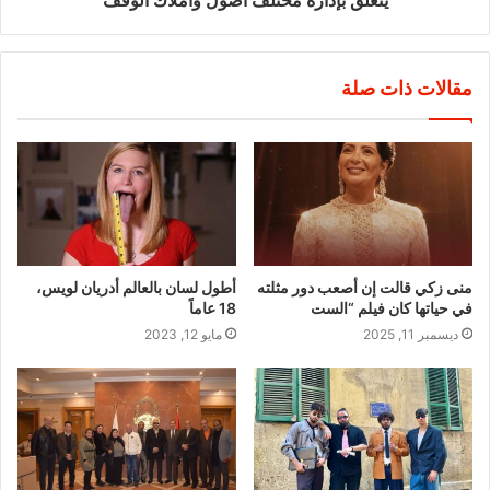
يتعلق بإدارة مختلف أصول وأملاك الوقف
مقالات ذات صلة
منى زكي قالت إن أصعب دور مثلته
أطول لسان بالعالم أدريان لويس،
في حياتها كان فيلم “الست
18 عاماً
ديسمبر 11, 2025
مايو 12, 2023