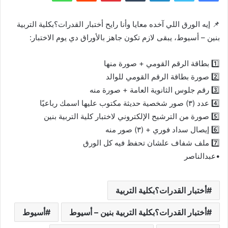
📌 إيه الورق اللي آخده معايا وأنا رايح أختبار القدرات؟بكلية التربية
بنين – أسيوط، يبقى لازم تكون جاهز بالأوراق دي يوم الاختبار:
1️⃣ بطاقة الرقم القومي + صورة منها
2️⃣ صورة بطاقة الرقم القومي للوالد
3️⃣ رقم جلوس الثانوية العامة + صورة منه
4️⃣ عدد (٣) صور شخصية حديثة مكتوب عليها اسمك رباعيًا
5️⃣ صورة من الترشيح الإلكتروني لاختبار كلية التربية بنين
6️⃣ إيصال سداد فوري + (٣) صور منه
7️⃣ ملف شفاف علشان تحفظ فيه كل الورق
•عبدالناصر
أختبار القدرات؟بكلية التربية
أختبار القدرات؟بكلية التربية بنين – أسيوط
أسيوط