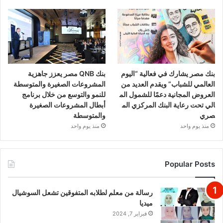
بنك مصر يشارك في فعالية “اليوم
بنك QNB مصر يعزز جاهزية
العالمي للشباب” ويقدم العديد من
المشروعات الصغيرة والمتوسطة
العروض المجانية دعمًا للشمول الم
للنمو والتوسع من خلال برنامج
الي تحت رعاية البنك المركزي الم
أبطال المشروعات الصغيرة
صري
والمتوسطة
منذ يوم واحد
منذ يوم واحد
Popular Posts
رسالة من معلم لطلابه المتفوقين تشعل السوشيال
ميديا
فبراير 7, 2024