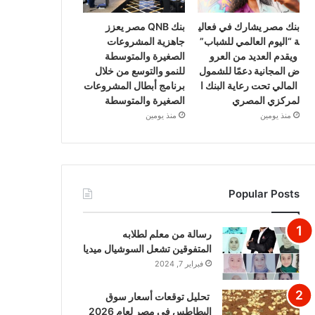
بنك مصر يشارك في فعالي
بنك QNB مصر يعزز
ة “اليوم العالمي للشباب”
جاهزية المشروعات
ويقدم العديد من العرو
الصغيرة والمتوسطة
ض المجانية دعمًا للشمول
للنمو والتوسع من خلال
المالي تحت رعاية البنك ا
برنامج أبطال المشروعات
لمركزي المصري
الصغيرة والمتوسطة
منذ يومين
منذ يومين
Popular Posts
رسالة من معلم لطلابه
المتفوقين تشعل السوشيال ميديا
فبراير 7, 2024
تحليل توقعات أسعار سوق
البطاطس في مصر لعام 2026