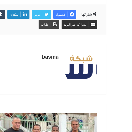
شاركها
فيسبوك
تويتر
لينكدإن
مشاركة عبر البريد
طباعة
basma