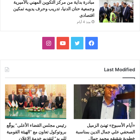
مبادرة بداية من مركز التكوين المهني بالأميرية
وجمعية حنان الدنيا، تدريب وحرف يدويه تمكين
اقتصادى
منذ 4 أيام
فيسبوك
تويتر
يوتيوب
انستقرام
Last Modified
«أيام الأسبوع» تهنئ الزميل
رئيس مجلس القضاء الأعلى” يوقّع
الصحفي علي جمال الدين بمناسبة
بروتوكول تعاون مع “الهيئة القومية
خطوبة شقيقه محمد جمال
للبريد” لتقديم خدمة الإعلان