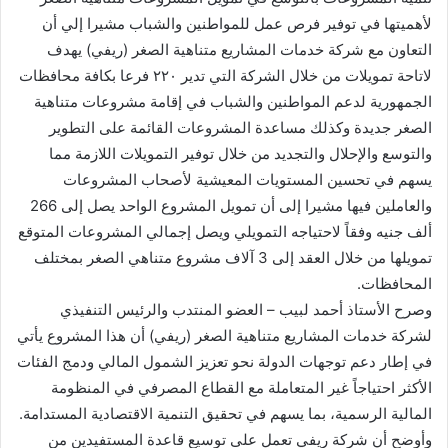
لأهميتها في توفير فرص عمل للمواطنين والشباب مشيرا إلي أن
التعاون مع شركة خدمات المشاريع متناهية الصغر (ريفي) يهدف
لاتاحة تمويلات من خلال الشركة التي تدير ٢٢٠ فرعا بكافة محافظات
الجمهورية لدعم المواطنين والشباب في إقامة مشروعات متناهية
الصغر جديدة وكذلك مساعدة المشروعات القائمة على التطوير
والتوسع والإحلال والتجديد من خلال توفير التمويلات اللازمة مما
يسهم في تحسين المستويات المعيشية لأصحاب المشروعات
والعاملين فيها مشيرا إلى أن تمويل المشروع الواحد يصل إلى 266
ألف جنيه وفقاً لاحتياجه التمويلي ويصل إجمالي المشروعات المتوقع
تمويلها من خلال العقد إلى 3 آلاف مشروع متناهي الصغر بمختلف
المحافظات.
وصرح الأستاذ أحمد لبيب – العضو المنتدب والرئيس التنفيذي
لشركة خدمات المشاريع متناهية الصغر (ريفي) أن هذا المشروع يأتي
في إطار دعم توجهات الدولة نحو تعزيز الشمول المالي ودمج الفئات
الأكثر احتياجاً غير المتعاملة مع القطاع المصرفي في المنظومة
المالية الرسمية، بما يسهم في تحقيق التنمية الاقتصادية المستدامة.
وأوضح أن شركة ريفي تعمل على توسيع قاعدة المستفيدين من