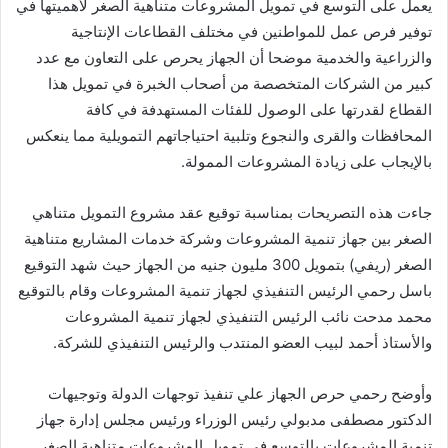
يعمل على التوسع في تمويل المشروعات متناهية الصغر لأهميتها في
توفير فرص عمل للمواطنين في مختلف القطاعات الإنتاجية
والزراعية والخدمية موضحا أن الجهاز يحرص على التعاون مع عدد
كبير من الشركات المتخصصة من أصحاب الخبرة في تمويل هذا
القطاع لقدرتها على الوصول للفئات المستهدفة في كافة
المحافظات والقرى والنجوع وتلبية احتياجاتهم التمويلية مما ينعكس
بالإيجاب على زيادة المشروعات الممولة.
جاءت هذه التصريحات بمناسبة توقيع عقد مشروع التمويل متناهي
الصغر بين جهاز تنمية المشروعات وشركة خدمات المشاريع متناهية
الصغر (ريفي) بتمويل 300 مليون جنيه من الجهاز حيث شهد التوقيع
باسل رحمي الرئيس التنفيذي لجهاز تنمية المشروعات وقام بالتوقيع
محمد مدحت نائب الرئيس التنفيذي لجهاز تنمية المشروعات
والأستاذ أحمد لبيب العضو المنتدب والرئيس التنفيذي للشركة.
وأوضح رحمي حرص الجهاز علي تنفيذ توجهات الدولة وتوجيهات
الدكتور مصطفى مدبولي رئيس الوزراء ورئيس مجلس إدارة جهاز
تنمية المشروعات بالتوسع في تمويل المشروعات متناهية الصغر