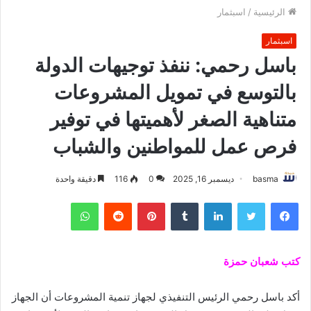
الرئيسية
/
اسبثمار
اسبثمار
باسل رحمي: ننفذ توجيهات الدولة
بالتوسع في تمويل المشروعات
متناهية الصغر لأهميتها في توفير
فرص عمل للمواطنين والشباب
basma
ديسمبر 16, 2025
0
116
دقيقة واحدة
فيسبوك
تويتر
لينكدإن
بينتيريست
واتساب
كتب شعبان حمزة
أكد باسل رحمي الرئيس التنفيذي لجهاز تنمية المشروعات أن الجهاز