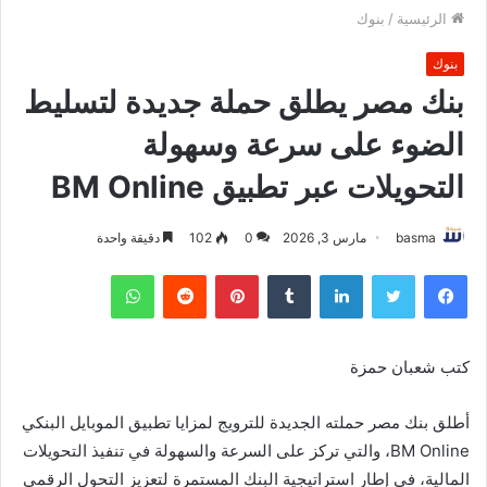
الرئيسية
/
بنوك
بنوك
بنك مصر يطلق حملة جديدة لتسليط
الضوء على سرعة وسهولة
التحويلات عبر تطبيق BM Online
basma
مارس 3, 2026
0
102
دقيقة واحدة
فيسبوك
تويتر
لينكدإن
بينتيريست
واتساب
كتب شعبان حمزة
أطلق بنك مصر حملته الجديدة للترويج لمزايا تطبيق الموبايل البنكي
BM Online، والتي تركز على السرعة والسهولة في تنفيذ التحويلات
المالية، في إطار استراتيجية البنك المستمرة لتعزيز التحول الرقمي