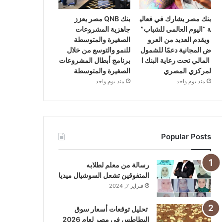
بنك مصر يشارك في فعالي
بنك QNB مصر يعزز
ة “اليوم العالمي للشباب”
جاهزية المشروعات
ويقدم العديد من العرو
الصغيرة والمتوسطة
ض المجانية دعمًا للشمول
للنمو والتوسع من خلال
المالي تحت رعاية البنك ا
برنامج أبطال المشروعات
لمركزي المصري
الصغيرة والمتوسطة
منذ يوم واحد
منذ يوم واحد
Popular Posts
رسالة من معلم لطلابه
المتفوقين تشعل السوشيال ميديا
فبراير 7, 2024
تحليل توقعات أسعار سوق
البطاطس في مصر لعام 2026