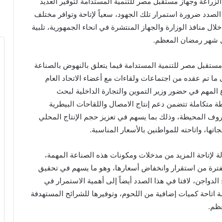
الزراعة وجهاز مستقبل مصر للتنمية المستدامة لتوفير العديد
 الصدد ضرورة استمرار تلك الجهود، سعياً لإتاحة وتوافر مختلف
ال منافذ الوزارة والجهاز المنتشرة في انحاء الجمهورية، تلبية
ل شهر رمضان المعظم.
 مستقبل مصر للتنمية المستدامة فيما يتعلق بالنهوض بالصناعة
ى ما تم عقده من اجتماعات ولقاءات مع أعضاء الاتحاد العام
المهم في حضور وزير التموين والتجارة الداخلية لبحث
ة متكاملة تتضمن دعم إنتاج الامصال واللقاحات البيطرية
ظروف المحيطة، وذلك بما يسهم في تعزيز حجم الإنتاج المحلي
ها، واتاحته للمواطنين بالأسعار المناسبة.
لة لإتاحة المزيد من مدخلات ومكونات هذه الصناعة المهمة،
لفترة من استقرار وانخفاض أسعارها، وهو ما يسهم في تحقيق
لدواجن، لافتا في هذا الصدد أيضاً إلى أهمية الاستمرار في
ة اتاحة كميات إضافية من اللحوم، وتوفيرها للشرائح المستهدفة
ظم.