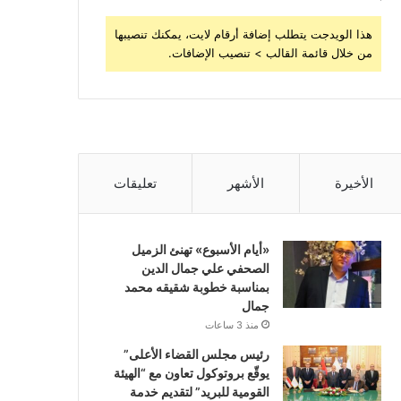
هذا الويدجت يتطلب إضافة أرقام لايت، يمكنك تنصيبها
من خلال قائمة القالب > تنصيب الإضافات.
الأخيرة
الأشهر
تعليقات
«أيام الأسبوع» تهنئ الزميل
الصحفي علي جمال الدين
بمناسبة خطوبة شقيقه محمد
جمال
منذ 3 ساعات
رئيس مجلس القضاء الأعلى”
يوقّع بروتوكول تعاون مع “الهيئة
القومية للبريد” لتقديم خدمة