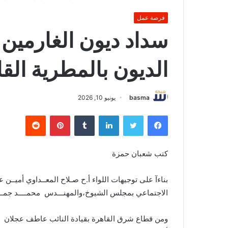
فرصة عمل
سداد ديون الغارمين 
الديون بالمطرية الق
basma
يونيو 10, 2026
فيسبوك
تويتر
لينكدإن
بينتيريست
كتب شعبان حمزة
بناءآ على توجيهات اللواء أ.ح صـلاح المعــداوي أميــن
الاجتماعي بمجلس الشيوخ،والمهنـــدس محمــــد جمـــــال
ومن قطاع شرق القاهرة بقيادة النائب عاطف عجلان