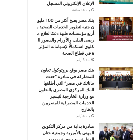
الإعلان الإلكتروني المسجل
منذ 14 ساعة
بنك مصر يضخ أكثر من 100 مليو
ن جنيه لتطوير الخدمات الصحية ب
أربع مؤسسات طبية دعمًا لعلاج م
رضى القلب والأورام والقصور ال
كلوي استكمالًا لإسهاماته المؤثر
ة في قطاع الصحة
منذ 3 أيام
بنك مصر يوقع بروتوكول تعاون
للمشاركة في مبادرة “حدث
بياناتك في مصر” التي أطلقها
البنك المركزي المصري بالتعاون
مع وزارة الخارجية لتيسير
الخدمات المصرفية للمصريين
بالخارج
منذ 4 أيام
مبادرة بداية من مركز التكوين
المهني بالأميرية وجمعية حنان
الدنيا، تدريب وحرف يدويه