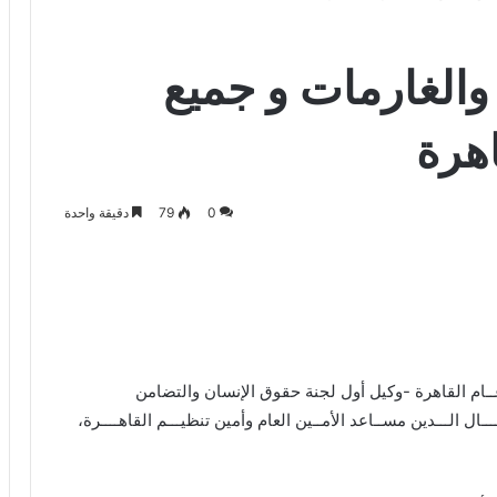
والغارمات و جميع
اهرة
0
79
دقيقة واحدة
 عــام القاهرة -وكيل أول لجنة حقوق الإنسان والتضامن
 الـــدين مســاعد الأمــين العام وأمين تنظيـــم القاهــــرة،