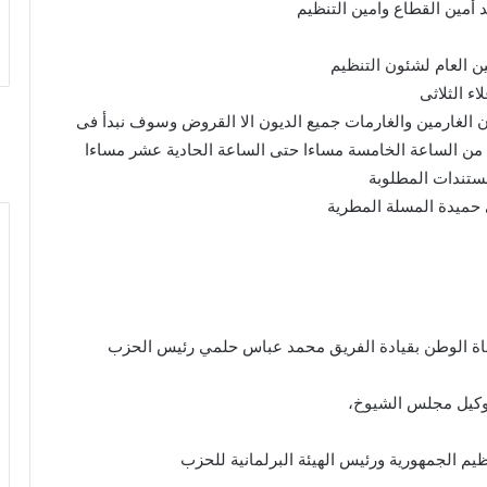
مين القطاع وامين التنظيم
ن العام لشئون التنظيم
ء الثلاثى
يون الغارمين والغارمات جميع الديون الا القروض وسوف نبدأ فى
تلقى الطلبات بمقر الأمانة من اليوم وحتى 16/6/2026 من الساعة الخامسة مساءا حتى الساعة الحادية عشر مساءا
لمستندات المطلوبة
 حُماة الوطن بقيادة الفريق محمد عباس حلمي رئيس الحزب
ووكيل مجلس الشيوخ،
ظيم الجمهورية ورئيس الهيئة البرلمانية للحزب