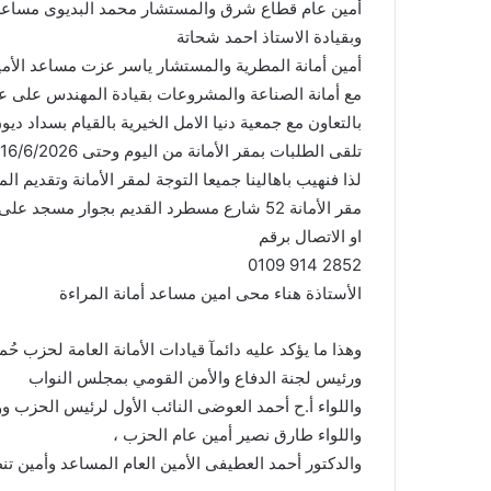
أمين عام قطاع شرق والمستشار محمد البديوى مساعد أ
وبقيادة الاستاذ احمد شحاتة
أمين أمانة المطرية والمستشار ياسر عزت مساعد الأمي
مع أمانة الصناعة والمشروعات بقيادة المهندس على علا
بالتعاون مع جمعية دنيا الامل الخيرية بالقيام بسداد د
لذا فنهيب باهالينا جميعا التوجة لمقر الأمانة وتقديم ا
مقر الأمانة 52 شارع مسطرد القديم بجوار مسجد على حميدة المسلة المطرية
او الاتصال برقم ‏
‪0109 914 2852‬‏
الأستاذة هناء محى امين مساعد أمانة المراءة
وهذا ما يؤكد عليه دائمآ قيادات الأمانة العامة لحزب
ورئيس لجنة الدفاع والأمن القومي بمجلس النواب
واللواء أ.ح أحمد العوضى النائب الأول لرئيس الحزب 
واللواء طارق نصير أمين عام الحزب ،
والدكتور أحمد العطيفى الأمين العام المساعد وأمين تن