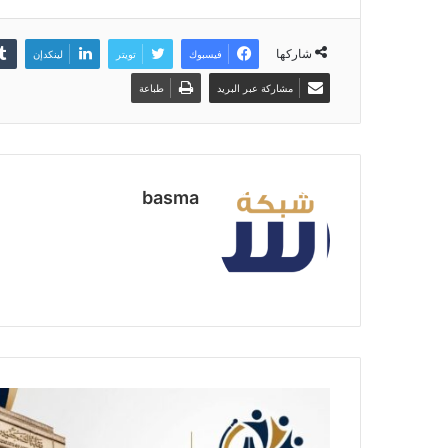
شاركها
فيسبوك
تويتر
لينكدإن
مشاركة عبر البريد
طباعة
basma