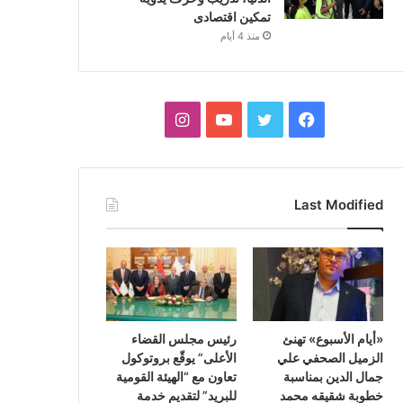
تمكين اقتصادى
منذ 4 أيام
فيسبوك
تويتر
يوتيوب
انستقرام
Last Modified
«أيام الأسبوع» تهنئ
رئيس مجلس القضاء
الزميل الصحفي علي
الأعلى” يوقّع بروتوكول
جمال الدين بمناسبة
تعاون مع “الهيئة القومية
خطوبة شقيقه محمد
للبريد” لتقديم خدمة