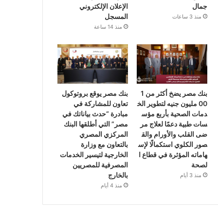
جمال
الإعلان الإلكتروني
المسجل
منذ 3 ساعات
منذ 14 ساعة
بنك مصر يضخ أكثر من 1
بنك مصر يوقع بروتوكول
00 مليون جنيه لتطوير الخ
تعاون للمشاركة في
دمات الصحية بأربع مؤس
مبادرة “حدث بياناتك في
سات طبية دعمًا لعلاج مر
مصر” التي أطلقها البنك
ضى القلب والأورام والق
المركزي المصري
صور الكلوي استكمالًا لإس
بالتعاون مع وزارة
هاماته المؤثرة في قطاع ا
الخارجية لتيسير الخدمات
لصحة
المصرفية للمصريين
بالخارج
منذ 3 أيام
منذ 4 أيام