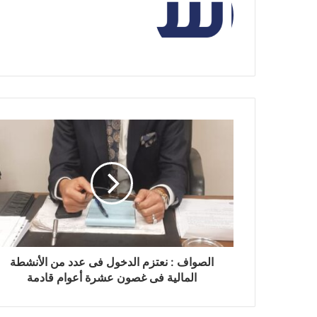
الصواف : نعتزم الدخول فى عدد من الأنشطة
المالية فى غصون عشرة أعوام قادمة