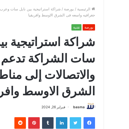
الرئيسية
/
بورصة
/
شراكة استراتيجية بين نايل سات وعرب
جغرافيه واسعه فى الشرق الاوسط وافريقيا
بورصة
تقنية
شراكة استراتيجية ب
سات الشراكة تدعم 
والاتصالات إلى منا
الشرق الاوسط وافري
basma
فبراير 26, 2024
فيسبوك
تويتر
لينكدإن
بينتيريست