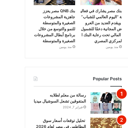
بنك مصر يشارك في فعالي
بنك QNB مصر يعزز
ة “اليوم العالمي للشباب”
جاهزية المشروعات
ويقدم العديد من العرو
الصغيرة والمتوسطة
ض المجانية دعمًا للشمول
للنمو والتوسع من خلال
المالي تحت رعاية البنك ا
برنامج أبطال المشروعات
لمركزي المصري
الصغيرة والمتوسطة
منذ يومين
منذ يومين
Popular Posts
رسالة من معلم لطلابه
المتفوقين تشعل السوشيال ميديا
فبراير 7, 2024
تحليل توقعات أسعار سوق
البطاطس في مصر لعام 2026