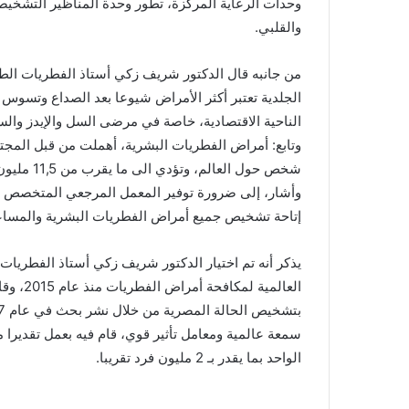
وحدات الرعاية المركزة، تطور وحدة المناظير التشخيصي
والقلبي.
من جانبه قال الدكتور شريف زكي أستاذ الفطريات الطب
الجلدية تعتبر أكثر الأمراض شيوعا بعد الصداع وتسوس 
الناحية الاقتصادية، خاصة في مرضى السل والإيدز والس
وتابع: أمراض الفطريات البشرية، أهملت من قبل المجت
شخص حول العالم، وتؤدي الى ما يقرب من 11,5 مليون حالة إصابة خطرة، وأكثر من 1,5 مليون حالة وفاة كل عام.
وأشار، إلى ضرورة توفير المعمل المرجعي المتخصص 
إتاحة تشخيص جميع أمراض الفطريات البشرية والمساعد
يذكر أنه تم اختيار الدكتور شريف زكي أستاذ الفطريا
العالمي
سمعة عالمية ومعامل تأثير قوي، قام فيه بعمل تقديرا 
الواحد بما يقدر بـ 2 مليون فرد تقريبا.