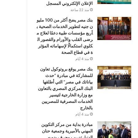
الإعلان الإلكتروني المسجل
منذ 22 ساعة
بنك مصر يضخ أكثر من 100 مليو
ن جنيه لتطوير الخدمات الصحية ب
أربع مؤسسات طبية دعمًا لعلاج م
رضى القلب والأورام والقصور ال
كلوي استكمالًا لإسهاماته المؤثر
ة في قطاع الصحة
منذ 4 أيام
بنك مصر يوقع بروتوكول تعاون
للمشاركة في مبادرة “حدث
بياناتك في مصر” التي أطلقها
البنك المركزي المصري بالتعاون
مع وزارة الخارجية لتيسير
الخدمات المصرفية للمصريين
بالخارج
منذ 4 أيام
مبادرة بداية من مركز التكوين
المهني بالأميرية وجمعية حنان
الدنيا، تدريب وحرف يدويه