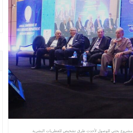
روع بحثي للوصول لأحدث طرق تشخيص للفطريات البشرية