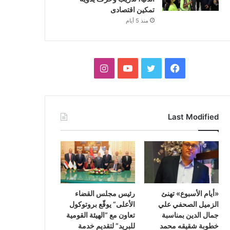
تمكين اقتصادى
منذ 5 أيام
فيسبوك
تويتر
يوتيوب
انستقرام
Last Modified
«أيام الأسبوع» تهنئ
رئيس مجلس القضاء
الزميل الصحفي علي
الأعلى” يوقّع بروتوكول
جمال الدين بمناسبة
تعاون مع “الهيئة القومية
خطوبة شقيقه محمد
للبريد” لتقديم خدمة