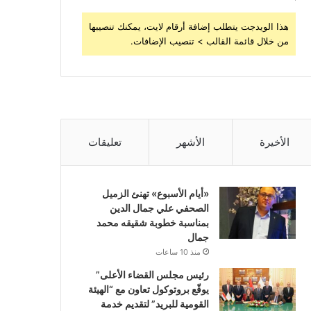
هذا الويدجت يتطلب إضافة أرقام لايت، يمكنك تنصيبها
من خلال قائمة القالب > تنصيب الإضافات.
الأخيرة
الأشهر
تعليقات
«أيام الأسبوع» تهنئ الزميل
الصحفي علي جمال الدين
بمناسبة خطوبة شقيقه محمد
جمال
منذ 10 ساعات
رئيس مجلس القضاء الأعلى”
يوقّع بروتوكول تعاون مع “الهيئة
القومية للبريد” لتقديم خدمة