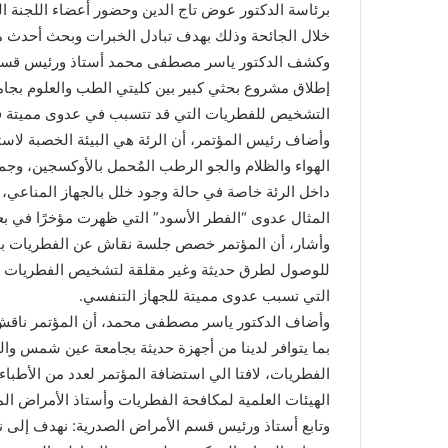
برئاسة الدكتور عوض تاج الدين وحضور أعضاء اللجنة ال
خلال الجائحة وذلك بهدف تبادل الخبرات وبحث أحدث ما
وكشف الدكتور ياسر مصطفى محمد أستاذ ورئيس قسم
إطلاق مشروع بحثي كبير بين كليتي الطب والعلوم ب
التشخيص للفطريات التي قد تتسبب في عدوى مميتة في
وأضاف رئيس المؤتمر، أن الرئة هي البيئة الخصبة لاست
الهواء والظلام والجو الرطب المٌحمل بالأوكسجين، وجم
داخل الرئة خاصة في حالة وجود خلل بالجهاز المناعي
المثال عدوى “الفطر الأسود” التي ظهرت مؤخرًا في ب
وأشار، أن المؤتمر خصص جلسة نقاش عن الفطريات بين
للوصول لطرق حديثة وغير مقلقة لتشخيص الفطريات المو
التي تسبب عدوى مميتة للجهاز التنفسي.
وأضاف الدكتور ياسر مصطفى محمد، أن المؤتمر ناقش 
بما يتوافر لدينا من أجهزة حديثة بجامعة عين شمس وا
الفطريات، لافتا الي استضافة المؤتمر لعدد من الأطبا
الهيئات العلمية لمكافحة الفطريات وأستاذ الأمراض الم
وتابع أستاذ ورئيس قسم الأمراض الصدرية: نهدف إلى 