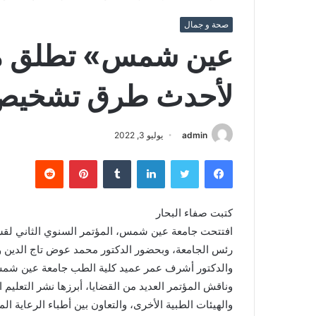
صحة و جمال
عين شمس» تطلق م
لأحدث طرق تشخيص 
admin
يوليو 3, 2022
فيسبوك
تويتر
لينكدإن
بينتيريست
كتبت صفاء البحار
افتتحت جامعة عين شمس، المؤتمر السنوي الثاني لقسم
رئس الجامعة، وبحضور الدكتور محمد عوض تاج الدين وز
والدكتور أشرف عمر عميد كلية الطب جامعة عين شم
وناقش المؤتمر العديد من القضايا، أبرزها نشر التعليم
والهيئات الطبية الأخرى، والتعاون بين أطباء الرعاية