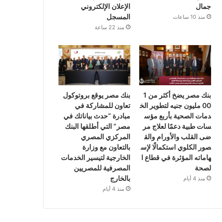
جمال
الإعلان الإلكتروني
المسجل
منذ 10 ساعات
منذ 22 ساعة
بنك مصر يضخ أكثر من 1
بنك مصر يوقع بروتوكول
00 مليون جنيه لتطوير الخ
تعاون للمشاركة في
دمات الصحية بأربع مؤس
مبادرة “حدث بياناتك في
سات طبية دعمًا لعلاج مر
مصر” التي أطلقها البنك
ضى القلب والأورام والق
المركزي المصري
صور الكلوي استكمالًا لإس
بالتعاون مع وزارة
هاماته المؤثرة في قطاع ا
الخارجية لتيسير الخدمات
لصحة
المصرفية للمصريين
بالخارج
منذ 4 أيام
منذ 4 أيام