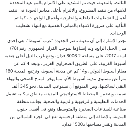
الثالث، بالمدينة، حيث تم التشديد على الالتزام بالمواعيد المحددة
للانتهاء من تنفيذ المشروع، والالتزام بأعلى معايير الجودة فى تنفيذ
أعمال التشطيبات الداخلية والخارجية وأعمال الواجهات، كما تم
التأكيد على ضرورة الانتهاء بالمبانى الخدمية مع انتهاء تشطيب
الوحدات.
تجدر الإشارة إلى أن مدينة ناصر الجديدة “غرب أسيوط”، هي إحدي
مدن الجيل الرابع، وتم إنشاؤها بموجب القرار الجمهوري رقم (78)
لسنة 2017، على مساحة 6006.2 فدان، وتقع غرب النيل أعلى هضبة
أسيوط الغربية، على الطريق الصحراوي الغربي، وتبعد 4 كم عن
مطار أسيوط الدولي، و14 كم عن مدينة أسيوط، وترتفع المدينة 180
متراً عن مستوى مدينة أسيوط الأم، مما يوفر المناخ الصحي والهواء
النقي لساكنيها، ومن المتوقع أن تستوعب المدينة، نحو 345 ألف
نسمة، ويتضمن المخطط الاستراتيجي للمدينة، مناطق سكنية تشمل
الخدمات التعليمية والترفيهية والدينية والصحية، بجانب منطقة
صناعية للصناعات الصغيرة والمتوسطة وتقع فى أقصى جنوب
المدينة، بالإضافة إلى منطقة لوجستية تقع فى الجزء الشمالى من
المدينة وتقدر مساحتها بـ1500 فدان.