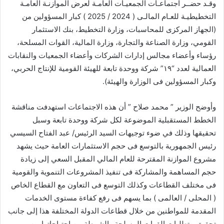
وقـد حضــر اجتماعـات الجمعيـات العامـة لعرض الموازنـة العامـة
التخطيطيـة للعـام المالـى ( 2024 / 2025 ) كبار المسؤولين من
(الجهاز المركزى للمحاسبات، وزارة التخطيط، بنك الاستثمار
القومي، وزارة الصناعة والتجارة، وزارة المالية، القوات المسلحة،
رؤساء وأعضاء مجالس إدارات الشركات وأعضاء الجمعيات والنقابات
العمالية لعدد “۱۹” شركة ووحدة تابعة للهيئة القومية للإنتاج الحربي،
وكبار المسؤولين فى الوزارة والهيئة).
وأوضح الوزير ” محمد صلاح ” أن هذه الاجتماعات استهدفت مناقشة
الخطط المستقبلية الموضوعة لكل شركة ووحدة تابعة وسبل
تحقيقها وذلك في ضوء توجيهات السيد الرئيس/ عبد الفتاح السيسي
رئيس الجمهورية بالتوسع فى حجم الاستثمارات العامة حيث يشهد
مشروع الموازنة المقترحة للعام المالي المقبل السعي إلى زيادة
حجم المساهمة والمشاركة فى تنفيذ المشروعات التنموية والقومية
فى مختلف القطاعات وكذلك التوسع فى التعاون مع القطاع الخاص
( المحلى / العالمى ) بما يسهم فى رفع كفاءة مستوى الخدمات
المقدمة للمواطنين من خلال قطاعات الدولة المختلفة هذا إلى جانب
تحقيق متطلبات القوات المسلحة والشرطة من احتياجاتها من