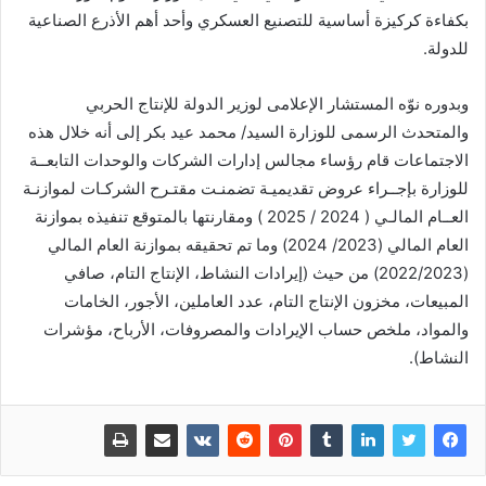
بكفاءة كركيزة أساسية للتصنيع العسكري وأحد أهم الأذرع الصناعية
للدولة.
وبدوره نوّه المستشار الإعلامى لوزير الدولة للإنتاج الحربي
والمتحدث الرسمى للوزارة السيد/ محمد عيد بكر إلى أنه خلال هذه
الاجتماعات قام رؤساء مجالس إدارات الشركات والوحدات التابعــة
للوزارة بإجــراء عروض تقديميـة تضمنـت مقتـرح الشركـات لموازنـة
العــام المالـي ( 2024 / 2025 ) ومقارنتها بالمتوقع تنفيذه بموازنة
العام المالي (2023/ 2024) وما تم تحقيقه بموازنة العام المالي
(2022/2023) من حيث (إيرادات النشاط، الإنتاج التام، صافي
المبيعات، مخزون الإنتاج التام، عدد العاملين، الأجور، الخامات
والمواد، ملخص حساب الإيرادات والمصروفات، الأرباح، مؤشرات
النشاط).