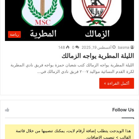
رياضة
basma
أغسطس 19, 2025
0
148
الليلة المطرية يواجه الزمالك
الليلة المطرية يواجه الزمالك كتب شعبان حمزة يواجه فريق نادي المطرية
لكرة القدم النسائية مواليد ٢٠٠٧ فريق نادي الزمالك في…
أكمل القراءة »
Follow Us
هذا الويدجت يتطلب إضافة أرقام لايت، يمكنك تنصيبها من خلال قائمة
القالب > تنصيب الإضافات.