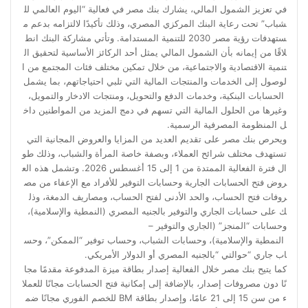
في تعزيز الشمول المالي، يشارك بنك مصر في فعالية “اليوم العالمي لل
شباب” تحت رعاية البنك المركزي المصري، وذلك تأكيدًا لالتزامه بدعم م
ستهدفات رؤية مصر 2030 للتنمية المستدامة. وتأتي مشاركة البنك انط
لاقًا من إيمانه بأن الشمول المالي يمثل أحد الركائز الأساسية لتحقيق ال
تنمية الاقتصادية والاجتماعية، من خلال تمكين مختلف فئات المجتمع من ا
لوصول إلى الخدمات والمنتجات المالية التي تلبي احتياجاتهم، بما يشمل
الحسابات البنكية، وخدمات الدفع والتحويل، ومنتجات الادخار والتمويل،
وغيرها من الحلول المالية التي تسهم في دمج المزيد من المواطنين داخ
ل المنظومة المصرفية الرسمية.
ويحرص بنك مصر على تقديم العديد من المزايا والعروض المجانية التي
تستهدف مختلف شرائح العملاء، وبصفة خاصة المرأة والشباب، وذلك طو
ال فترة الفعالية الممتدة من 1 إلى 15 أغسطس 2026. وتشمل هذه الع
روض فتح الحسابات الجارية وحسابات التوفير للأفراد مع الإعفاء من مص
روفات فتح الحساب، والحد الأدنى لفتح الحساب، ومصاريف الدمغة، وذل
ك على حسابات الجاري والتوفير بالجنيه المصري (النمطية والإسلامية)،
وحسابات “المنجز” (الجاري والتوفير –
النمطية والإسلامية)، وحسابات الشباب، وحساب توفير “الممكن”، وحس
اب جاري “حوالتي “بالجنيه المصري أو الدولار الأمريكي.
كما يتيح بنك مصر خلال الفعالية إصدار بطاقة ميزة المدفوعة مقدمًا مجا
نًا دون مصروفات إصدار، بالإضافة إلى إمكانية فتح الحسابات مجانًا للعملا
ء من سن 15 إلى 21 عامًا، وإصدار بطاقة BM للخصم الفوري مجانًا ضم