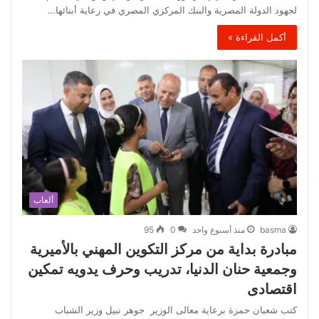
لجهود الدولة المصرية والبنك المركزي المصري في رعاية أبنائها…
أكمل القراءة »
ألعاب
basma
منذ أسبوع واحد
0
95
مبادرة بداية من مركز التكوين المهني بالأميرية
وجمعية حنان الدنيا، تدريب وحرف يدويه تمكين
اقتصادى
كتب شعبان حمزة برعاية معالى الوزير جوهر نبيل وزير الشباب