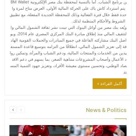
ن برنامج الشباب. أما بالنسبة لمحفظة بنك مصر الإلكترونية BM Wallet
يتم استرداد كاش باك على الحركة المالية الأولى، العرض متاح لمرة وا
حدة فقط خلال فترة الفعالية وذلك للمحفظة الجديدة المفعلة، مع تطبيق
الشروط والأحكام المنظمة لذلك.
ويُعد بنك مصر من أوائل البنوك التي تبنت نشر ثقافة الشمول المالي وا
لتثقيف المالي منذ إطلاق مبادرة البنك المركزي المصري عام 2014، ويو
اصل البنك مشاركته الفاعلة في جميع المبادرات والحملات القومية الهاد
فة إلى تعزيز الشمول المالي، انطلاقًا من التزامه بتوسيع قاعدة المستف
يدين من الخدمات والمنتجات المالية، ودعم الشباب والمرأة، وتمكين روا
د الأعمال وأصحاب المشروعات متناهية الصغر، بما يسهم في دعم الاقت
صاد الوطني، وتحسين مستوى معيشة الأفراد، وتعزيز جهود التنمية المس
تد
أكمل القراءة »
السابقة
التالية
News & Politics
الصفحة
الصفحة