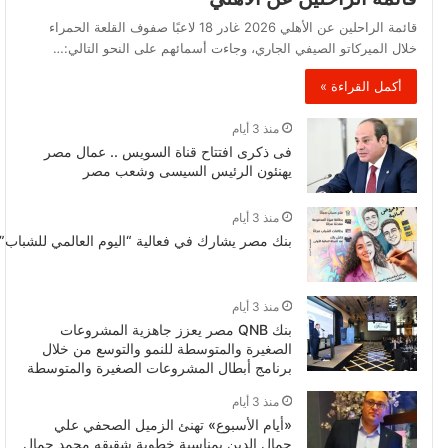
قائمة الراحلين عن الأهلي 2026 غادر 18 لاعبًا صفوف القلعة الحمراء
خلال الميركاتو الصيفي الجاري، وجاءت أسمائهم على النحو التالي:…
أكمل القراءة »
منذ 3 أيام
فى ذكرى افتتاح قناة السويس .. عمال مصر
يهنئون الرئيس السيسى وشعب مصر
منذ 3 أيام
بنك مصر يشارك في فعالية “اليوم العالمي للشباب” 
منذ 3 أيام
بنك QNB مصر يعزز جاهزية المشروعات
الصغيرة والمتوسطة للنمو والتوسع من خلال
برنامج أبطال المشروعات الصغيرة والمتوسطة
منذ 3 أيام
«أيام الأسبوع» تهنئ الزميل الصحفي علي
جمال الدين بمناسبة خطوبة شقيقه محمد جمال