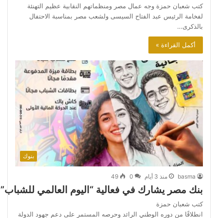
كتب شعبان حمزة وجه عمال مصر ومنظماتهم النقابية عظيم التهنئة
لفخامة الرئيس عبد الفتاح السيسى ولشعب مصر بمناسبة الاحتفال
بالذكرى…
أكمل القراءة »
بنوك
basma
منذ 3 أيام
0
49
بنك مصر يشارك في فعالية “اليوم العالمي للشباب”
كتب شعبان حمزة
انطلاقًا من دوره الوطني الرائد وحرصه المستمر على دعم جهود الدولة