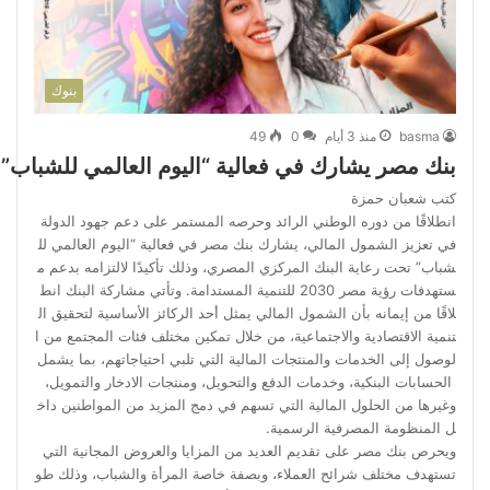
بنوك
basma
منذ 3 أيام
0
49
بنك مصر يشارك في فعالية “اليوم العالمي للشباب”
كتب شعبان حمزة
انطلاقًا من دوره الوطني الرائد وحرصه المستمر على دعم جهود الدولة
في تعزيز الشمول المالي، يشارك بنك مصر في فعالية “اليوم العالمي لل
شباب” تحت رعاية البنك المركزي المصري، وذلك تأكيدًا لالتزامه بدعم م
ستهدفات رؤية مصر 2030 للتنمية المستدامة. وتأتي مشاركة البنك انط
لاقًا من إيمانه بأن الشمول المالي يمثل أحد الركائز الأساسية لتحقيق ال
تنمية الاقتصادية والاجتماعية، من خلال تمكين مختلف فئات المجتمع من ا
لوصول إلى الخدمات والمنتجات المالية التي تلبي احتياجاتهم، بما يشمل
الحسابات البنكية، وخدمات الدفع والتحويل، ومنتجات الادخار والتمويل،
وغيرها من الحلول المالية التي تسهم في دمج المزيد من المواطنين داخ
ل المنظومة المصرفية الرسمية.
ويحرص بنك مصر على تقديم العديد من المزايا والعروض المجانية التي
تستهدف مختلف شرائح العملاء، وبصفة خاصة المرأة والشباب، وذلك طو