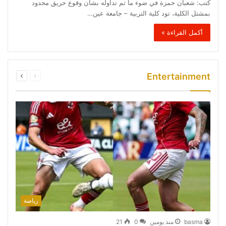
كتب: شعبان حمزة في ضوء ما تم تداوله بشأن وقوع حريق محدود
بمشتل الكلية، تود كلية التربية – جامعة عين…
أكمل القراءة »
السابقة
التالية
Entertainment
الصفحة
الصفحة
رياضة
basma
منذ يومين
0
21