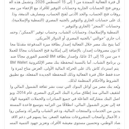
ال فترة الفعالية الممتدة من 1 إلى 15 أغسطس 2026. وتشمل هذه الع
روض فتح الحسابات الجارية وحسابات التوفير للأفراد مع الإعفاء من مص
روفات فتح الحساب، والحد الأدنى لفتح الحساب، ومصاريف الدمغة، وذل
ك على حسابات الجاري والتوفير بالجنيه المصري (النمطية والإسلامية)،
وحسابات “المنجز” (الجاري والتوفير –
النمطية والإسلامية)، وحسابات الشباب، وحساب توفير “الممكن”، وحس
اب جاري “حوالتي “بالجنيه المصري أو الدولار الأمريكي.
كما يتيح بنك مصر خلال الفعالية إصدار بطاقة ميزة المدفوعة مقدمًا مجا
نًا دون مصروفات إصدار، بالإضافة إلى إمكانية فتح الحسابات مجانًا للعملا
ء من سن 15 إلى 21 عامًا، وإصدار بطاقة BM للخصم الفوري مجانًا ضم
ن برنامج الشباب. أما بالنسبة لمحفظة بنك مصر الإلكترونية BM Wallet
يتم استرداد كاش باك على الحركة المالية الأولى، العرض متاح لمرة وا
حدة فقط خلال فترة الفعالية وذلك للمحفظة الجديدة المفعلة، مع تطبيق
الشروط والأحكام المنظمة لذلك.
ويُعد بنك مصر من أوائل البنوك التي تبنت نشر ثقافة الشمول المالي وا
لتثقيف المالي منذ إطلاق مبادرة البنك المركزي المصري عام 2014، ويو
اصل البنك مشاركته الفاعلة في جميع المبادرات والحملات القومية الهاد
فة إلى تعزيز الشمول المالي، انطلاقًا من التزامه بتوسيع قاعدة المستف
يدين من الخدمات والمنتجات المالية، ودعم الشباب والمرأة، وتمكين روا
د الأعمال وأصحاب المشروعات متناهية الصغر، بما يسهم في دعم الاقت
صاد الوطني، وتحسين مستوى معيشة الأفراد، وتعزيز جهود التنمية المس
تد