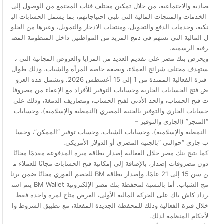
صادية والاجتماعية، من خلال تمكين مختلف فئات المجتمع من الوصول إلى
الخدمات والمنتجات المالية التي تلبي احتياجاتهم، بما يشمل الحسابات الب
نكية، وخدمات الدفع والتحويل، ومنتجات الادخار والتمويل، وغيرها من الحلو
ل المالية التي تسهم في دمج المزيد من المواطنين داخل المنظومة المص
رفية الرسمية.
ويحرص بنك مصر على تقديم العديد من المزايا والعروض المجانية التي ت
ستهدف مختلف شرائح العملاء، وبصفة خاصة المرأة والشباب، وذلك طوال
فترة الفعالية الممتدة من 1 إلى 15 أغسطس 2026. وتشمل هذه العرو
ض فتح الحسابات الجارية وحسابات التوفير للأفراد مع الإعفاء من مصروفا
ت فتح الحساب، والحد الأدنى لفتح الحساب، ومصاريف الدمغة، وذلك على
حسابات الجاري والتوفير بالجنيه المصري (النمطية والإسلامية)، وحسابات
“المنجز” (الجاري والتوفير –
النمطية والإسلامية)، وحسابات الشباب، وحساب توفير “الممكن”، وحسا
ب جاري “حوالتي “بالجنيه المصري أو الدولار الأمريكي.
كما يتيح بنك مصر خلال الفعالية إصدار بطاقة ميزة المدفوعة مقدمًا مجانًا
دون مصروفات إصدار، بالإضافة إلى إمكانية فتح الحسابات مجانًا للعملاء م
ن سن 15 إلى 21 عامًا، وإصدار بطاقة BM للخصم الفوري مجانًا ضمن برنا
مج الشباب. أما بالنسبة لمحفظة بنك مصر الإلكترونية BM Wallet يتم است
رداد كاش باك على الحركة المالية الأولى، العرض متاح لمرة واحدة فقط
خلال فترة الفعالية وذلك للمحفظة الجديدة المفعلة، مع تطبيق الشروط وا
لأحكام المنظمة لذلك.