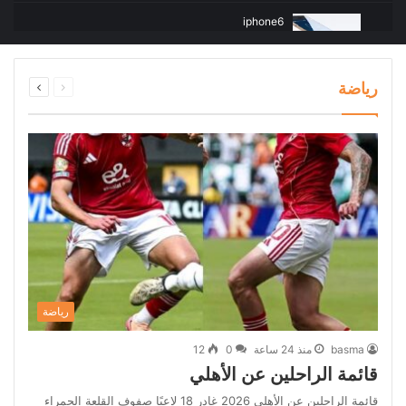
iphone6
4
02:24
السابقة
التالية
رياضة
Secret Surf Shack (iPhone)
الصفحة
الصفحة
5
02:55
Secret Surf Shack (iPhone)
6
02:55
Secret Surf Shack (iPhone)
7
02:55
Secret Surf Shack (iPhone)
8
02:55
رياضة
Secret Surf Shack (iPhone)
basma
منذ 24 ساعة
0
12
9
02:55
قائمة الراحلين عن الأهلي
قائمة الراحلين عن الأهلي 2026 غادر 18 لاعبًا صفوف القلعة الحمراء