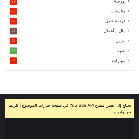
بورصة
39
مناسبات
38
فرصة عمل
28
مال و أعمال
21
بترول
21
تقنية
20
سيارات
9
تحتاج إلى تعيين مفتاح YouTube API في صفحة خيارات الموضوع | للربط
مع يوتيوب