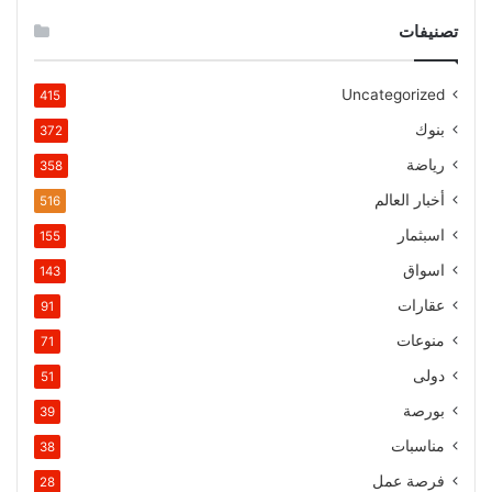
تصنيفات
Uncategorized
415
بنوك
372
رياضة
358
أخبار العالم
516
اسبثمار
155
اسواق
143
عقارات
91
منوعات
71
دولى
51
بورصة
39
مناسبات
38
فرصة عمل
28