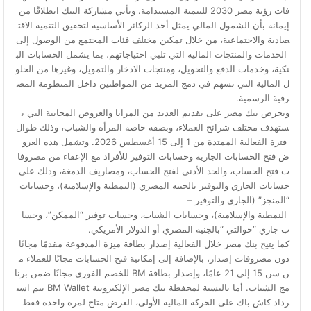
فات رؤية مصر 2030 للتنمية المستدامة. وتأتي مشاركة البنك انطلاقًا من
إيمانه بأن الشمول المالي يمثل أحد الركائز الأساسية لتحقيق التنمية الاقت
صادية والاجتماعية، من خلال تمكين مختلف فئات المجتمع من الوصول إلى
الخدمات والمنتجات المالية التي تلبي احتياجاتهم، بما يشمل الحسابات الب
نكية، وخدمات الدفع والتحويل، ومنتجات الادخار والتمويل، وغيرها من الحلو
ل المالية التي تسهم في دمج المزيد من المواطنين داخل المنظومة المص
رفية الرسمية.
ويحرص بنك مصر على تقديم العديد من المزايا والعروض المجانية التي ت
ستهدف مختلف شرائح العملاء، وبصفة خاصة المرأة والشباب، وذلك طوال
فترة الفعالية الممتدة من 1 إلى 15 أغسطس 2026. وتشمل هذه العرو
ض فتح الحسابات الجارية وحسابات التوفير للأفراد مع الإعفاء من مصروفا
ت فتح الحساب، والحد الأدنى لفتح الحساب، ومصاريف الدمغة، وذلك على
حسابات الجاري والتوفير بالجنيه المصري (النمطية والإسلامية)، وحسابات
“المنجز” (الجاري والتوفير –
النمطية والإسلامية)، وحسابات الشباب، وحساب توفير “الممكن”، وحسا
ب جاري “حوالتي “بالجنيه المصري أو الدولار الأمريكي.
كما يتيح بنك مصر خلال الفعالية إصدار بطاقة ميزة المدفوعة مقدمًا مجانًا
دون مصروفات إصدار، بالإضافة إلى إمكانية فتح الحسابات مجانًا للعملاء م
ن سن 15 إلى 21 عامًا، وإصدار بطاقة BM للخصم الفوري مجانًا ضمن برنا
مج الشباب. أما بالنسبة لمحفظة بنك مصر الإلكترونية BM Wallet يتم است
رداد كاش باك على الحركة المالية الأولى، العرض متاح لمرة واحدة فقط