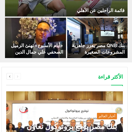
قائمة الراحلين عن الأهلي
بنك QNB مصر يعزز جاهزية
«أيام الأسبوع» تهنئ الزميل
المشروعات الصغيرة
الصحفي علي جمال الدين
والمتوسطة للنمو والتوسع
بمناسبة خطوبة شقيقه محمد
من خلال برنامج أبطال
جمال
المشروعات الصغيرة
السابقة
التالية
الأكثر قراءة
الصفحة
الصفحة
والمتوسطة
أخبار العالم
بنك مصر يوقع بروتوكول تعاون