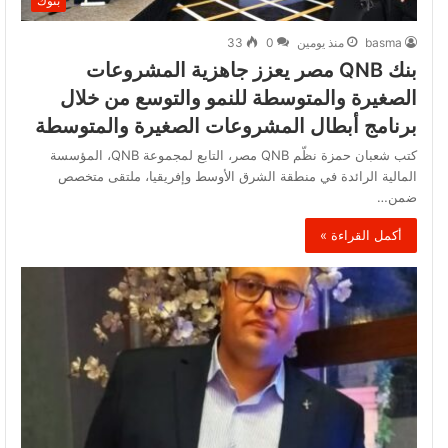
بنوك
basma
منذ يومين
0
33
بنك QNB مصر يعزز جاهزية المشروعات
الصغيرة والمتوسطة للنمو والتوسع من خلال
برنامج أبطال المشروعات الصغيرة والمتوسطة
كتب شعبان حمزة نظّم QNB مصر، التابع لمجموعة QNB، المؤسسة
المالية الرائدة في منطقة الشرق الأوسط وإفريقيا، ملتقى متخصص
ضمن…
أكمل القراءة »