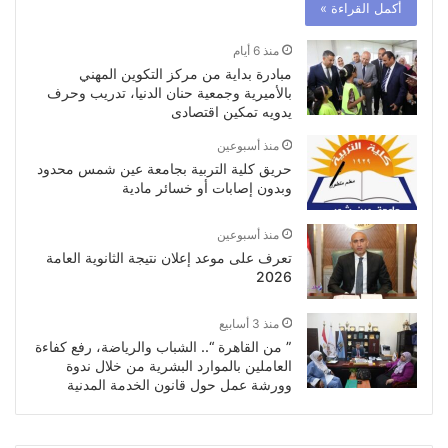
أكمل القراءة »
منذ 6 أيام
مبادرة بداية من مركز التكوين المهني
بالأميرية وجمعية حنان الدنيا، تدريب وحرف
يدويه تمكين اقتصادى
منذ أسبوعين
حريق كلية التربية بجامعة عين شمس محدود
وبدون إصابات أو خسائر مادية
منذ أسبوعين
تعرف على موعد إعلان نتيجة الثانوية العامة
2026
منذ 3 أسابيع
” من القاهرة “.. الشباب والرياضة، رفع كفاءة
العاملين بالموارد البشرية من خلال ندوة
وورشة عمل حول قانون الخدمة المدنية