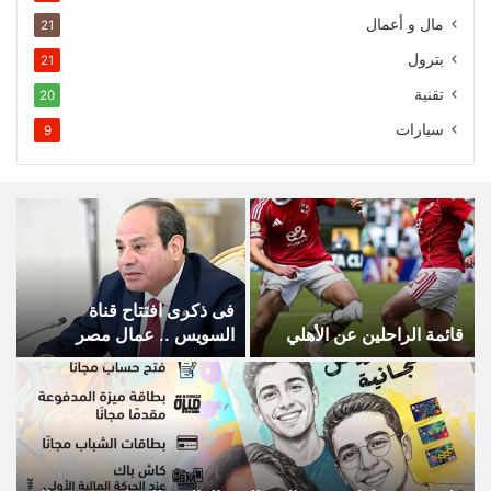
مال و أعمال
21
بترول
21
تقنية
20
سيارات
9
فى ذكرى افتتاح قناة
قائمة الراحلين عن الأهلي
السويس .. عمال مصر
يهنئون الرئيس السيسى
وشعب مصر