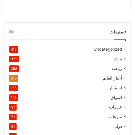
تصنيفات
Uncategorized
415
بنوك
372
رياضة
358
أخبار العالم
516
اسبثمار
155
اسواق
143
عقارات
91
منوعات
71
دولى
51