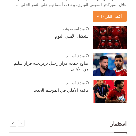
Secret Surf Shack (iPhone)
خلال الميركاتو الصيفي الجاري، وجاءت أسمائهم على النحو التالي:…
10
02:55
أكمل القراءة »
Secret Surf Shack (iPhone)
11
02:55
منذ أسبوع واحد
تشكيل الأهلي اليوم
Secret Surf Shack (iPhone)
12
02:55
منذ 3 أسابيع
صالح جمعه قرار رحيل تريزيجيه قرار سليم
من الاهلى
منذ 3 أسابيع
قائمة الأهلي في الموسم الجديد
السابقة
التالية
استثمار
الصفحة
الصفحة