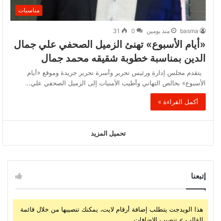
مناسبات
basma
منذ يومين
0
31
«أيام الأسبوع» تهنئ الزميل الصحفي علي جمال
الدين بمناسبة خطوبة شقيقه محمد جمال
يتقدم مجلس إدارة ورئيس تحرير وأسرة تحرير جريدة وموقع «أيام
الأسبوع» بخالص التهاني وأطيب الأمنيات إلى الزميل الصحفي علي…
أكمل القراءة »
تحميل المزيد
إتبعنا
هذا الويدجت يتطلب إضافة أرقام لايت، يمكنك تنصيبها من خلال قائمة
القالب > تنصيب الإضافات.