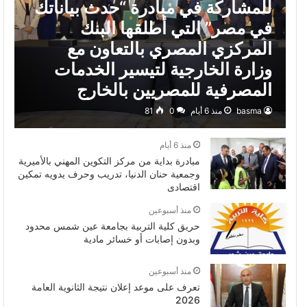
للمشاركة في مبادرة “حدث بياناتك
في مصر” التي أطلقها البنك
المركزي المصري بالتعاون مع
وزارة الخارجية لتيسير الخدمات
المصرفية للمصريين بالخارج
basma
منذ 6 أيام
0
81
منذ 6 أيام
مبادرة بداية من مركز التكوين المهني بالأميرية
وجمعية حنان الدنيا، تدريب وحرف يدويه تمكين
اقتصادى
منذ أسبوعين
حريق كلية التربية بجامعة عين شمس محدود
وبدون إصابات أو خسائر مادية
منذ أسبوعين
تعرف على موعد إعلان نتيجة الثانوية العامة
2026