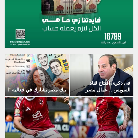
فى ذكرى افتتاح قناة
السويس .. عمال مصر
بنك مصر يشارك في فعالية “اليوم
يهنئون الرئيس السيسى
وشعب مصر