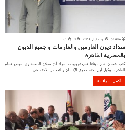
basma
يونيو 10, 2026
0
81
سداد ديون الغارمين والغارمات و جميع الديون
بالمطرية القاهرة
كتب شعبان حمزة بناءآ على توجيهات اللواء أ.ح صـلاح المعــداوي أميــن عــام
القاهرة -وكيل أول لجنة حقوق الإنسان والتضامن الاجتماعي…
أكمل القراءة »