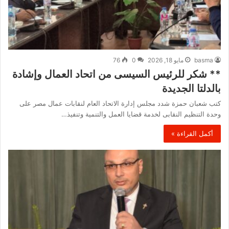
basma
مايو 18, 2026
0
76
** شكر للرئيس السيسى من اتحاد العمال وإشادة
بالدلتا الجديدة
كتب شعبان حمزة شدد مجلس إدارة الاتحاد العام لنقابات عمال مصر على
وحدة التنظيم النقابى لخدمة قضايا العمل والتنمية وتنفيذ…
أكمل القراءة »