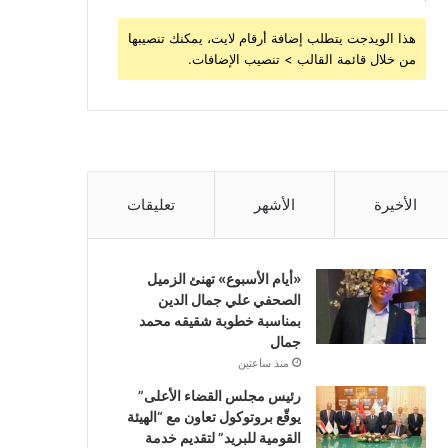
هذا الويدجت يتطلب إضافة أرقام لايت، يمكنك تنصيبها
من خلال قائمة القالب > تنصيب الإضافات.
الأخيرة
الأشهر
تعليقات
«أيام الأسبوع» تهنئ الزميل
الصحفي علي جمال الدين
بمناسبة خطوبة شقيقه محمد
جمال
منذ ساعتين
رئيس مجلس القضاء الأعلى”
يوقّع بروتوكول تعاون مع “الهيئة
القومية للبريد” لتقديم خدمة