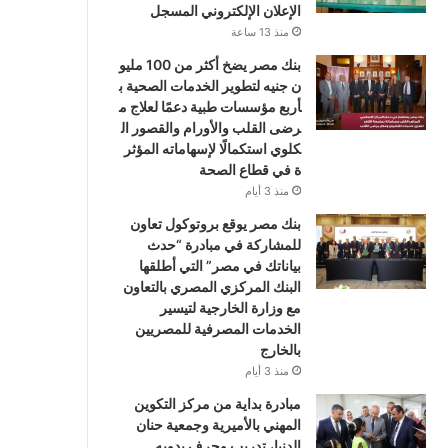
الإعلان الإلكتروني المسجل
منذ 13 ساعة
بنك مصر يضخ أكثر من 100 مليو
ن جنيه لتطوير الخدمات الصحية ب
أربع مؤسسات طبية دعمًا لعلاج م
رضى القلب والأورام والقصور ال
كلوي استكمالًا لإسهاماته المؤثر
ة في قطاع الصحة
منذ 3 أيام
بنك مصر يوقع بروتوكول تعاون
للمشاركة في مبادرة “حدث
بياناتك في مصر” التي أطلقها
البنك المركزي المصري بالتعاون
مع وزارة الخارجية لتيسير
الخدمات المصرفية للمصريين
بالخارج
منذ 3 أيام
مبادرة بداية من مركز التكوين
المهني بالأميرية وجمعية حنان
الدنيا، تدريب وحرف يدويه