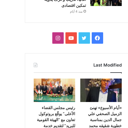
تمكين اقتصادى
منذ 4 أيام
فيسبوك
تويتر
يوتيوب
انستقرام
Last Modified
«أيام الأسبوع» تهنئ
رئيس مجلس القضاء
الزميل الصحفي علي
الأعلى” يوقّع بروتوكول
جمال الدين بمناسبة
تعاون مع “الهيئة القومية
خطوبة شقيقه محمد
للبريد” لتقديم خدمة