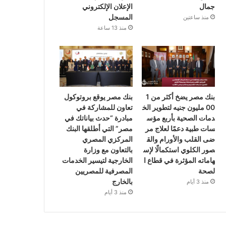
جمال
الإعلان الإلكتروني
المسجل
منذ ساعتين
منذ 13 ساعة
بنك مصر يضخ أكثر من 1
بنك مصر يوقع بروتوكول
00 مليون جنيه لتطوير الخ
تعاون للمشاركة في
دمات الصحية بأربع مؤس
مبادرة “حدث بياناتك في
سات طبية دعمًا لعلاج مر
مصر” التي أطلقها البنك
ضى القلب والأورام والق
المركزي المصري
صور الكلوي استكمالًا لإس
بالتعاون مع وزارة
هاماته المؤثرة في قطاع ا
الخارجية لتيسير الخدمات
لصحة
المصرفية للمصريين
بالخارج
منذ 3 أيام
منذ 3 أيام