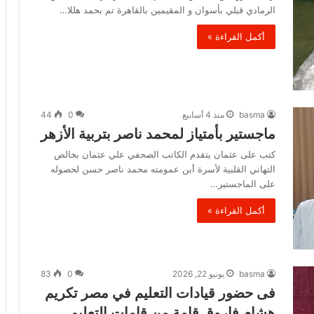
الرمادي قبلي بأسوان و المقيمين بالقاهرة تم بحمد هللا…
أكمل القراءة »
basma
منذ 4 أسابيع
0
44
ماجستير بأمتياز لمحمد ناصر بتربية الأزهر
كتب على عثمان يتقدم الكاتب الصحفي علي عثمان بخالص
التهاني القلبية لأسرة أبن عمومته محمد ناصر حسن لحصوله
على الماجستير…
أكمل القراءة »
basma
يونيو 22, 2026
0
83
فى حضور قيادات التعليم في مصر تكريم
هشام فاروق قامة من قامات التعليم