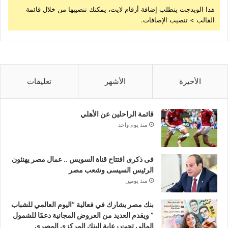
هذا الويدجت يتطلب إضافة أرقام لايت، يمكنك تنصيبها من خلال قائمة
القالب > تنصيب الإضافات.
الأخيرة
الأشهر
تعليقات
قائمة الراحلين عن الأهلي
منذ يوم واحد
فى ذكرى افتتاح قناة السويس .. عمال مصر يهنئون
الرئيس السيسى وشعب مصر
منذ يومين
بنك مصر يشارك في فعالية “اليوم العالمي للشباب
” ويقدم العديد من العروض المجانية دعمًا للشمول
المالي تحت رعاية البنك المركزي المصري