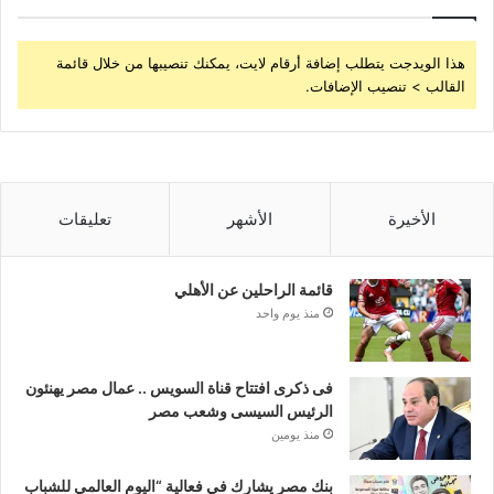
هذا الويدجت يتطلب إضافة أرقام لايت، يمكنك تنصيبها من خلال قائمة
القالب > تنصيب الإضافات.
الأخيرة
الأشهر
تعليقات
قائمة الراحلين عن الأهلي
منذ يوم واحد
فى ذكرى افتتاح قناة السويس .. عمال مصر يهنئون
الرئيس السيسى وشعب مصر
منذ يومين
بنك مصر يشارك في فعالية “اليوم العالمي للشباب