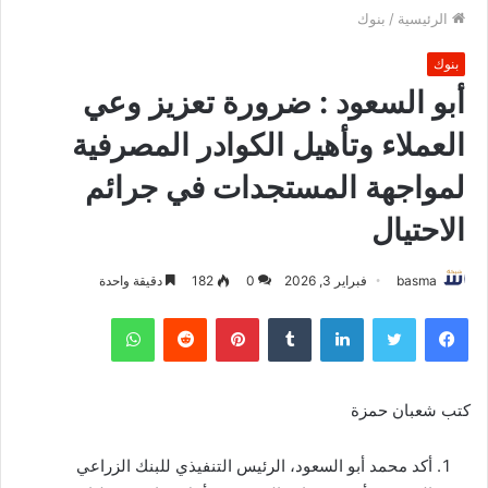
الرئيسية
/
بنوك
بنوك
أبو السعود : ضرورة تعزيز وعي
العملاء وتأهيل الكوادر المصرفية
لمواجهة المستجدات في جرائم
الاحتيال
basma
فبراير 3, 2026
0
182
دقيقة واحدة
فيسبوك
تويتر
لينكدإن
بينتيريست
واتساب
كتب شعبان حمزة
أكد محمد أبو السعود، الرئيس التنفيذي للبنك الزراعي