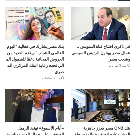
فى ذكرى افتتاح قناة السويس ..
بنك مصر يشارك في فعالية “اليوم
عمال مصر يهنئون الرئيس السيسى
العالمي للشباب” ويقدم العديد من
وشعب مصر
العروض المجانية دعمًا للشمول الم
الي تحت رعاية البنك المركزي الم
منذ 3 ساعات
صري
منذ 6 ساعات
بنك QNB مصر يعزز جاهزية
«أيام الأسبوع» تهنئ الزميل
المشروعات الصغيرة والمتوسطة
الصحفي علي جمال الدين بمناسبة