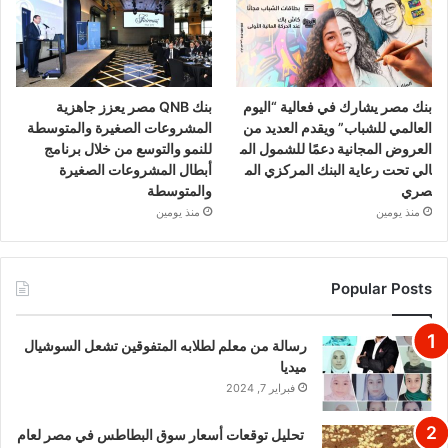
بنك مصر يشارك في فعالية “اليوم
بنك QNB مصر يعزز جاهزية
العالمي للشباب” ويقدم العديد من
المشروعات الصغيرة والمتوسطة
العروض المجانية دعمًا للشمول الم
للنمو والتوسع من خلال برنامج
الي تحت رعاية البنك المركزي الم
أبطال المشروعات الصغيرة
صري
والمتوسطة
منذ يومين
منذ يومين
Popular Posts
رسالة من معلم لطلابه المتفوقين تشعل السوشيال
ميديا
فبراير 7, 2024
تحليل توقعات أسعار سوق البطاطس في مصر لعام