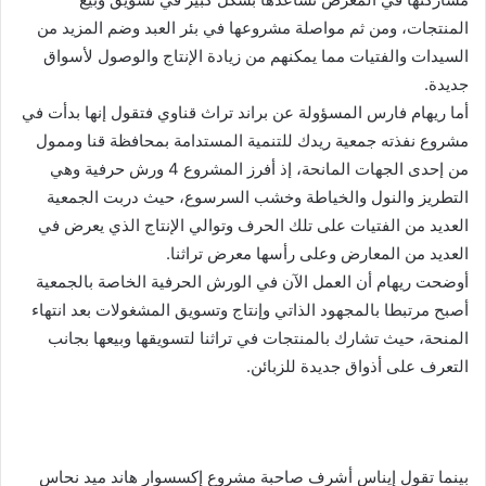
المنتجات، ومن ثم مواصلة مشروعها في بئر العبد وضم المزيد من
السيدات والفتيات مما يمكنهم من زيادة الإنتاج والوصول لأسواق
جديدة.
أما ريهام فارس المسؤولة عن براند تراث قناوي فتقول إنها بدأت في
مشروع نفذته جمعية ريدك للتنمية المستدامة بمحافظة قنا وممول
من إحدى الجهات المانحة، إذ أفرز المشروع 4 ورش حرفية وهي
التطريز والنول والخياطة وخشب السرسوع، حيث دربت الجمعية
العديد من الفتيات على تلك الحرف وتوالي الإنتاج الذي يعرض في
العديد من المعارض وعلى رأسها معرض تراثنا.
أوضحت ريهام أن العمل الآن في الورش الحرفية الخاصة بالجمعية
أصبح مرتبطا بالمجهود الذاتي وإنتاج وتسويق المشغولات بعد انتهاء
المنحة، حيث تشارك بالمنتجات في تراثنا لتسويقها وبيعها بجانب
التعرف على أذواق جديدة للزبائن.
بينما تقول إيناس أشرف صاحبة مشروع إكسسوار هاند ميد نحاس