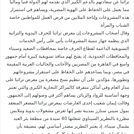
تراثنا عن سعادتهم بالدعم الكبير الذي تقدمه لهم الدولة فنيا وماليا
مما يعمل على الحفاظ على الهوية المصرية، ويساهم في استمرار
هذه المشروعات وإتاحة الملايين من فرص العمل للمواطنين خاصة
الشباب والمرأة.
وقال أصحاب المشروعات إن معرض تراثنا للحرف اليدوية والتراثية
الذي ينظمه جهاز تنمية المشروعات يأتي على رأس الخدمات
التسويقية الداعمة لقطاع الحرف خاصة بمحافظات الصعيد وسيناء
والمحافظات الحدودية، إذ يفتح لهم منافذ تسويقية كبيرة أمام جمهور
واسع في القاهرة من المصريين والأجانب والجاليات العربية المقيمة
في مصر، وبما يساعدهم على الحفاظ على استقرار مشروعاتهم
وتطويرها، مؤكدين على أن تنظيم نسخ مصغرة من معرض تراثنا على
مدار العام وفي أماكن متفرقة كالمراكز التجارية الكبرى والتي تعتبر
وجهة أساسية للرواد والزبائن يساهم أكثر في وصولهم إلى الجمهور.
وقالت إيمان شعيب إحدى العارضات بمعرض تراثنا المصغر المنعقد
بمول سيتي ستارز بمدينة نصر إنها تعرض مشغولات يدوية وملابس
مطرزة بالتطريز السيناوي شغلتها 40 سيدة من منطقة بئر العبد
بشمال سيناء، إذ يعتبر التطريز مصدر أساسي لهم، مضيفة بأن
مشاركتها في المعرض تساعدها بشكل كبير في تسويق وبيع