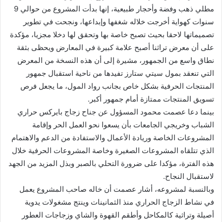
مطلي ذهب وفضة وأحجار طبيعية، إنها بدأت المشروع من حوالي 9
سنوات كهواية أخرجت خلاله شغفها وإبداعها، ونجحت في تطوير
تصميماتها لاحقا بحيث تصبح خاصة بها وتحقق لها دخلا مجزيا، مؤكدة
على أن معرض تراثنا أصبح علامة كبيرة في المعارض ويحظى بثقة
نطاق واسع من الجمهور، مشيرة إلى أن هذه النسخة من المعرض
التي تنعقد بمول سيتي ستارز تفيدها من ناحية استقبال جمهور
المنتجات الحرفية بشكل خاص بجانب رواد المول، ما يجعل فرص
تسويق المنتجات ممتازة أمام جمهور أكبر.
بينما دعا عصمت محمود المسؤول عن جناح زجاج بايركس حراري
الشباب وخريجي الجامعات بأن يسعوا نحو العمل الحر وإقامة
المشروعات الخاصة وريادة الأعمال والاستفادة من الدعم والاهتمام
الذي تتلقاه المشروعات الصغيرة وخاصة المشروعات الحرفية خلال
هذه الفترة، مؤكدا على ضرورة التحلي بالصبر وبذل المزيد من الجهد
لاستقبال النجاح.
وبالنسبة لمشروعه، أشار عصمت أن خاله صاحب المشروع يعمل
في نشاط الزجاج الحراري منذ الثمانينات وينتج مشغولات يدوية
أصيلة وتراثية كالمكاحل وأطقم القهوة والشاي وزجاجات العطور