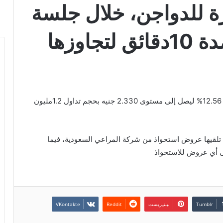
هرة للدواجن، خلال جلسة
تداول اليوم الأحد، لمدة 10دقائق لتجاوزها
وجاء ذلك بعد ارتفاع سعر سهم القاهرة للدواجن بنسبة 12.56% ليصل إلى مستوى 2.330 جنيه بحجم تداول 1.2مليون
ن تلقيها عروض استحواذ من شركة المراعي السعودية، فيما
قى أي عروض للاستحواذ
بينتيريست