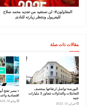
المقاولون#: لن نستفيد من تجديد محمد صلاح
لليفربول وننتظر زيارته للنادى
مقالات ذات صلة
البورصة تواصل ارتفاعها بمنتصف
• مصر تفتح أبو
التعاملات والتداولات تتجاوز 3 مليارات
اقتصادية واعدة
جنيه
يوليو 16, 2025
فبراير 13, 2023