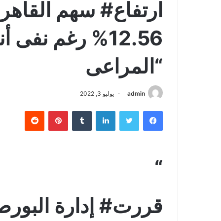
ارتفاع# سهم القاهرة
12.56% رغم نفى 
“المراعى
admin
يوليو 3, 2022
فيسبوك
تويتر
لينكدإن
بينتيريست
“
قررت# إدارة البورص