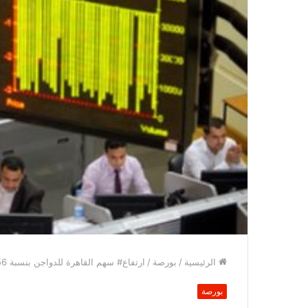
الرئيسية
/
بورصة
/
ارتفاع# سهم القاهرة للدواجن بنسبة 12.56% رغم نفى أنباء الاستحواذ عليها من “المراعى
بورصة