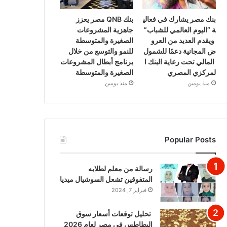
بنك مصر يشارك في فعالي
بنك QNB مصر يعزز
ة “اليوم العالمي للشباب”
جاهزية المشروعات
ويقدم العديد من العرو
الصغيرة والمتوسطة
ض المجانية دعمًا للشمول
للنمو والتوسع من خلال
المالي تحت رعاية البنك ا
برنامج أبطال المشروعات
لمركزي المصري
الصغيرة والمتوسطة
منذ يومين
منذ يومين
Popular Posts
رسالة من معلم لطلابه
المتفوقين تشعل السوشيال ميديا
فبراير 7, 2024
تحليل توقعات أسعار سوق
البطاطس في مصر لعام 2026