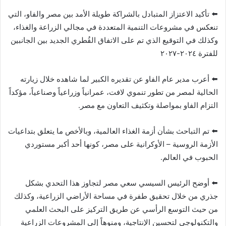
⬅️ تأكيد الاعتزاز المتبادل بالشراكة طويلة الأمد بين مصر والفاو، التي
تنعكس في مشروعات التنمية المتعددة في مجالي الزراعة والغذاء،
وكذلك في التوقيع الذي تم على الاتفاق القُطري الجديد بين الجانبين
للفترة ٢٠٢٤-٢٠٢٧
⬅️ أعرب مدير عام الفاو عن تقديره الكبير لما شاهده خلال زيارته
الحالية لمصر من تطور تنموي لافت، عمرانياً وزراعياً وصناعياً، مؤكداً
التزام الفاو بمواصلة وتكثيف التعاون مع مصر.‎
⬅️ تم التباحث بشأن أزمة الغذاء العالمية، وبالأخص ما يتعلق بتداعيات
الأزمة الروسية – الأوكرانية على مصر، كونها أحد أكبر مستوردي
الحبوب في العالم.
⬅️ أوضح الرئيس السيسي سعي مصر لتجاوز هذا التحدي بشكل
جذري من خلال تحقيق طفرة في مساحة الأراضي الزراعية، وكذلك
من حيث التوسع الرأسي عن طريق التركيز على البحث العلمي
والتكنولوجي لتحسين الإنتاجية، ومنوهاً إلى المشروعات الزراعية