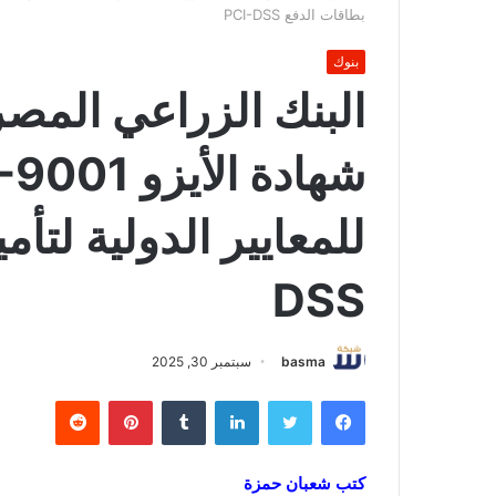
بطاقات الدفع PCI-DSS
بنوك
البنك الزراعي المص
DSS
basma
سبتمبر 30, 2025
فيسبوك
تويتر
لينكدإن
بينتيريست
كتب شعبان حمزة