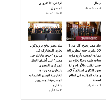
جمال
الإعلان الإلكتروني
المسجل
منذ 5 ساعات
منذ 16 ساعة
بنك مصر يضخ أكثر من 1
بنك مصر يوقع بروتوكول
00 مليون جنيه لتطوير الخ
تعاون للمشاركة في
دمات الصحية بأربع مؤس
مبادرة “حدث بياناتك في
سات طبية دعمًا لعلاج مر
مصر” التي أطلقها البنك
ضى القلب والأورام والق
المركزي المصري
صور الكلوي استكمالًا لإس
بالتعاون مع وزارة
هاماته المؤثرة في قطاع ا
الخارجية لتيسير الخدمات
لصحة
المصرفية للمصريين
بالخارج
منذ 4 أيام
منذ 4 أيام