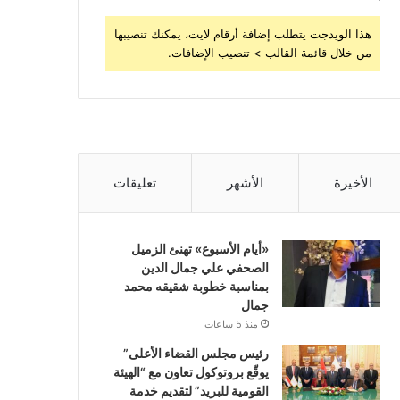
هذا الويدجت يتطلب إضافة أرقام لايت، يمكنك تنصيبها
من خلال قائمة القالب > تنصيب الإضافات.
الأخيرة
الأشهر
تعليقات
«أيام الأسبوع» تهنئ الزميل
الصحفي علي جمال الدين
بمناسبة خطوبة شقيقه محمد
جمال
منذ 5 ساعات
رئيس مجلس القضاء الأعلى”
يوقّع بروتوكول تعاون مع “الهيئة
القومية للبريد” لتقديم خدمة