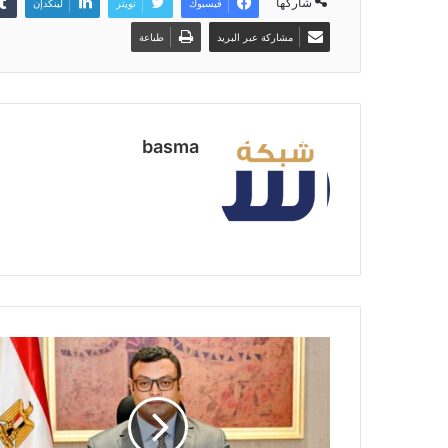
شاركها
فيسبوك
تويتر
لينكدإن
مشاركة عبر البريد
طباعة
basma