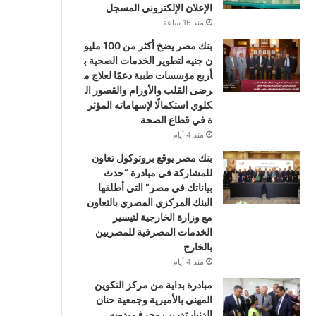
الإعلان الإلكتروني المسجل
منذ 16 ساعة
بنك مصر يضخ أكثر من 100 مليو
ن جنيه لتطوير الخدمات الصحية ب
أربع مؤسسات طبية دعمًا لعلاج م
رضى القلب والأورام والقصور ال
كلوي استكمالًا لإسهاماته المؤثر
ة في قطاع الصحة
منذ 4 أيام
بنك مصر يوقع بروتوكول تعاون
للمشاركة في مبادرة “حدث
بياناتك في مصر” التي أطلقها
البنك المركزي المصري بالتعاون
مع وزارة الخارجية لتيسير
الخدمات المصرفية للمصريين
بالخارج
منذ 4 أيام
مبادرة بداية من مركز التكوين
المهني بالأميرية وجمعية حنان
الدنيا، تدريب وحرف يدويه