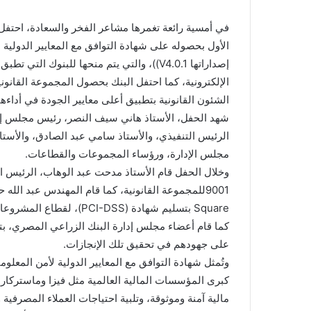
في أمسية رائعة تغمرها مشاعر الفخر والسعادة، احتفل 
إصداراتها V4.0.1))، والتي يتم منحها للبنوك ا
الشئون القانونية بتطبيق أعلى معايير الجودة في أداءها
شهد الحفل، الأستاذ هاني سيف النصر، رئيس مجلس إدار
الرئيس التنفيذي، والأستاذ سامي عبد الصادق، والأست
مجلس الإدارة، ورؤساء المجموعات والقطاعات.
Square بتسليم شهادة (PCI-DSS)، لقطاع المشروعات.
كما قام أعضاء مجلس إدارة البنك الزراعي المصري، بتك
على جهودهم في تحقيق تلك الإنجازات.
كبرى المؤسسات المالية العالمية مثل فيزا وماستركار
مالية آمنة وموثوقة، وتلبية احتياجات العملاء المصرفي