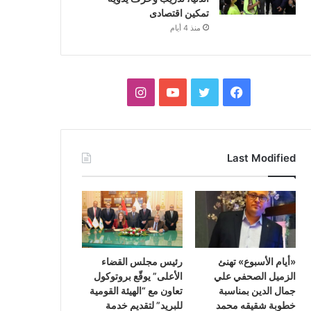
تمكين اقتصادى
منذ 4 أيام
فيسبوك
تويتر
يوتيوب
انستقرام
Last Modified
«أيام الأسبوع» تهنئ
رئيس مجلس القضاء
الزميل الصحفي علي
الأعلى” يوقّع بروتوكول
جمال الدين بمناسبة
تعاون مع “الهيئة القومية
خطوبة شقيقه محمد
للبريد” لتقديم خدمة