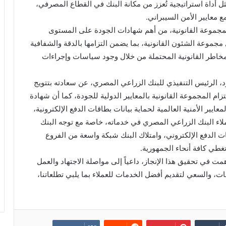
مثل أداة استراتيجية تُعزز من مكانة البنك في القطاع المصرفي،
 معايير الأمن السيبراني.
ISO-9 التي حصلت عليها المجموعة القانونية، من أهم شهادات الجودة على المستوى
خل مجموعة الشئون القانونية، بما يضمن التزامها بالدقة والشفافية
لمخاطر القانونية المحتملة من خلال وجود سياسات وإجراءات
، الرئيس التنفيذي للبنك الزراعي المصري، عن سعادته بتتويج
ادة ISO-9001 ، والتي تؤكد التزام المجموعة القانونية بالمعايير الدولية للجودة، كما أن شهادة
ى المعايير الأمنية العالمية لحماية بيانات بطاقات الدفع الإلكترونية،
 عملاء البنك الزراعي المصري في خدماته، خاصة مع توجه البنك
 الدفع الإلكتروني، وامتلاك البنك شبكة واسعة من الفروع
ت في تحقيق هذا الإنجاز، داعياً إلى مواصلة الاجتهاد والعمل
ات، والسعي لتقديم أفضل الخدمات للعملاء بما يلبي تطلعاتنا،