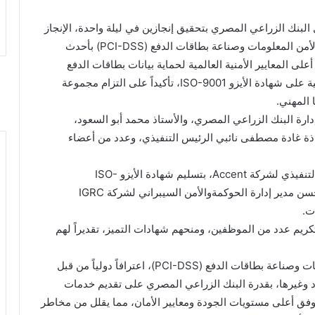
البنك الزراعي المصري بتحقيق إنجازين في ليلة واحدة، الإنجاز
الأول بحصوله على شهادة التوافق مع المعايير الدولية لأمن المعلومات وصناعة بطاقات الدفع (PCI-DSS) بأحدث
لتي تطبق أعلى المعايير الأمنية العالمية لحماية بيانات بطاقات الدفع
الإلكترونية، كما احتفل البنك بحصول المجموعة القانونية على شهادة الأيزو ISO-9001، تأكيداً على التزام مجموعة
 المهني.
ة البنك الزراعي المصري، والأستاذ محمد أبو السعود،
اذة غادة مصطفى نائبي الرئيس التنفيذي، وعدد من أعضاء
وخلال الحفل قام الأستاذ مدحت عبد الوهاب، الرئيس التنفيذي لشركة Accent، بتسليم شهادة الأيزو ISO-
9001للمجموعة القانونية، كما قام المهندس عبد الله حسن مدير إدارة الحوكمةوالأمن السيبراني لشركة IGRC
ريم عدد من الموظفين، ومنحهم شهادات التميز، تقديراً لهم
وتُمثل شهادة التوافق مع المعايير الدولية لأمن المعلومات وصناعة بطاقات الدفع (PCI-DSS)، اعترافاً دولياً من قبل
د وغيرها، بقدرة البنك الزراعي المصري على تقديم خدمات
ة وفق أعلى مستويات الجودة ومعايير الأمان، مما يقلل من مخاطر