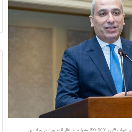
البنك الزراعي المصري يحتفل بحصوله على شهادة الأيزو ISO-9001 وشهادة الامتثال للمعايير الدولية لتأمين