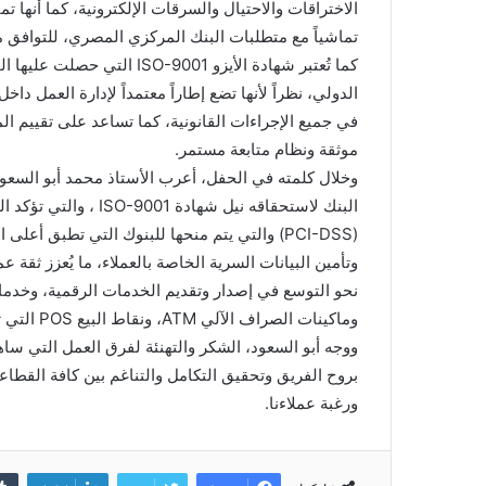
الاختراقات والاحتيال والسرقات الإلكترونية، كما أنها ت
تماشياً مع متطلبات البنك المركزي المصري، للتوافق مع
كما تُعتبر شهادة الأيزو 001
الدولي، نظراً لأنها تضع إطاراً معتمداً لإدارة العمل دا
في جميع الإجراءات القانونية، كما تساعد على تقييم ا
موثقة ونظام متابعة مستمر.
وخلال كلمته في الحفل، أعرب الأستاذ محمد أبو السعود
البنك لاستحقاقه نيل شه
(PCI-DSS) والتي يتم منحها للبنوك التي تطبق أعل
وتأمين البيانات السرية الخاصة بالعملاء، ما يُعزز ثقة
نحو التوسع في إصدار وتقديم الخدمات الرقمية، وخدمات
وماكينات الصراف الآلي ATM، ونقاط البيع POS التي تغطي كافة أنحاء الجمهورية.
ووجه أبو السعود، الشكر والتهنئة لفرق العمل التي ساهم
بروح الفريق وتحقيق التكامل والتناغم بين كافة القطاع
ورغبة عملاءنا.