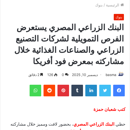
الرئيسية
/
بنوك
بنوك
البنك الزراعي المصري يستعرض
الفرص التمويلية لشركات التصنيع
الزراعي والصناعات الغذائية خلال
مشاركته بمعرض فود أفريكا
basma
ديسمبر 10, 2025
0
126
2 دقائق
فيسبوك
تويتر
لينكدإن
بينتيريست
واتساب
كتب شعبان حمزة
حظي
البنك الزراعي المصري
، بحضور لافت ومميز خلال مشاركته