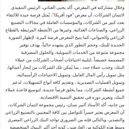
وخلال مشاركته في المعرض، أكد يحيى العناني، الرئيس التنفيذي
لائتمان الشركات، أن معرض “فود أفريكا”، يُمثل فرصة جيدة للالتقاء
بعدد كبير من الشركات، والمؤسسات العاملة في مجالات التصنيع
الزراعي، والصناعات الغذائية، وغيرها من الأنشطة المرتبطة بالقطاع
الزراعي والحيواني، كما يتيح المعرض فرصة كبيرة، لإظهار الصورة
الجديدة للبنك، وحجم التطور الذي يشهده حالياً، بهدف توفير
مجموعة متنوعة من الخدمات التمويلية، والحلول المصرفية
المصممة خصيصاً ،لتلبية احتياجات أصحاب الشركات من عملاء
البنك، وجذب عملاء جدد ، بما يُمكن تلك الشركات من إنجاز أعمالها،
مثل تمويل رأس المال العامل، وتمويل الاحتياجات الرأسمالية،
وتمويل العمليات التصديرية ، وتقديم كافة أنواع التسهيلات، لدعم
جميع أنشطة الشركات، مما يخلق فرصاً جديدة، لتوسيع قاعدة عملاء
البنك، وتعزيز دوره في تحقيق التنمية الاقتصادية.
من جانبه، أكد الأستاذ ألبير نسان، رئيس مجموعة ائتمان الشركات،
أن المعرض يعتبر جسراً للتواصل بين كافة المعنيين بالتصنيع الزراعي
والتصدير، وبالتالي فإنه من الضروري تواجد البنك الزراعي المصري
وسط هذه الكوكبة من العارضين، كونه أحد أكبر البنوك المتخصصة