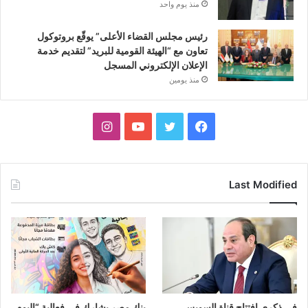
منذ يوم واحد
رئيس مجلس القضاء الأعلى” يوقّع بروتوكول
تعاون مع “الهيئة القومية للبريد” لتقديم خدمة
الإعلان الإلكتروني المسجل
منذ يومين
فيسبوك
تويتر
يوتيوب
انستقرام
Last Modified
فى ذكرى افتتاح قناة السويس ..
بنك مصر يشارك في فعالية “اليوم