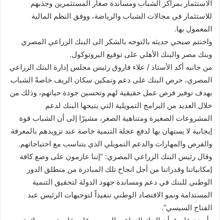
الاستثمار بمراكز الشباب ومساندة صغار المستثمرين وجذبهم
للاستثمار في مجالات الشباب والرياضة، ووفق النظم المالية
المعمول بها.
واختتم صبحي حديثه بالتوجه بالشكر الى البنك الزراعي المصري
وبنك مصر والبنك الأهلي على توقيع البروتوكول.
من جانبه أكد الأستاذ / علاء فاروق رئيس مجلس إدارة البنك الزراعي
المصري، حرص البنك على دعم وتمكين سكان الريف خاصةً الشباب
بهدف توفير فرص عمل حقيقية لهم وتحسين جودة حياتهم، وذلك من
خلال العديد من البرامج التمويلية التي يتيحها البنك لدعم
المشروعات الصغيرة ومتناهية الصغر، مشيرًا إلى أن الشباب قوة
إيجابية لا يستهان بها لدفع عجلة التنمية خاصة عند تزويدهم بالمعرفة
والفرص والمهارات والدعم التمويلي الذي يتناسب مع احتياجاتهم.
وقال رئيس البنك الزراعي المصري: “إننا عازمون على وضع كافة
إمكانياتنا وقدراتنا من أجل انجاح تلك المبادرة من منطلق الدور
الوطني للبنك في دعم ومساندة جهود الدولة لتحقيق التنمية
المستدامة ونمو الاقتصاد الوطني تنفيذاً لتوجيهات الرئيس عبد
الفتاح السيسي”.