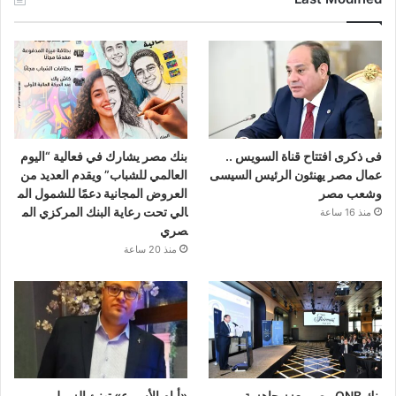
فى ذكرى افتتاح قناة السويس ..
بنك مصر يشارك في فعالية “اليوم
عمال مصر يهنئون الرئيس السيسى
العالمي للشباب” ويقدم العديد من
وشعب مصر
العروض المجانية دعمًا للشمول الم
الي تحت رعاية البنك المركزي الم
منذ 16 ساعة
صري
منذ 20 ساعة
بنك QNB مصر يعزز جاهزية
«أيام الأسبوع» تهنئ الزميل