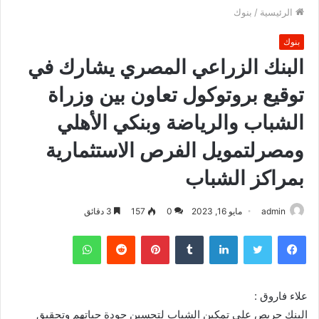
الرئيسية
/
بنوك
بنوك
البنك الزراعي المصري يشارك في
توقيع بروتوكول تعاون بين وزراة
الشباب والرياضة وبنكي الأهلي
ومصرلتمويل الفرص الاستثمارية
بمراكز الشباب
admin
مايو 16, 2023
0
157
3 دقائق
فيسبوك
تويتر
لينكدإن
بينتيريست
واتساب
علاء فاروق :
البنك حريص على تمكين الشباب لتحسين جودة حياتهم وتحقيق