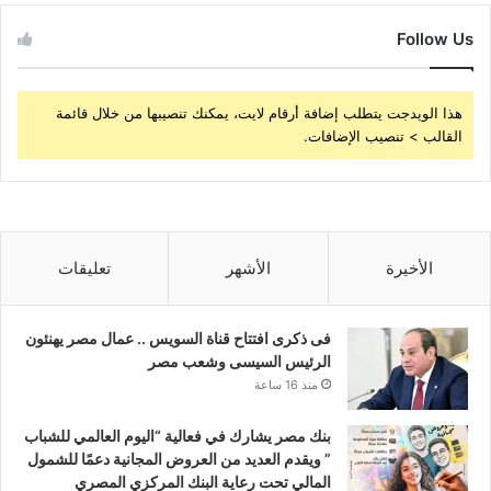
Follow Us
هذا الويدجت يتطلب إضافة أرقام لايت، يمكنك تنصيبها من خلال قائمة
القالب > تنصيب الإضافات.
الأخيرة
الأشهر
تعليقات
فى ذكرى افتتاح قناة السويس .. عمال مصر يهنئون
الرئيس السيسى وشعب مصر
منذ 16 ساعة
بنك مصر يشارك في فعالية “اليوم العالمي للشباب
” ويقدم العديد من العروض المجانية دعمًا للشمول
المالي تحت رعاية البنك المركزي المصري