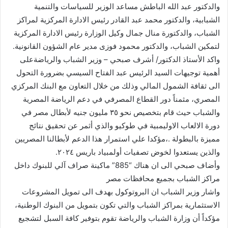
والدكتور عبد الله الباطش مساعد الوزير للسياسات والتنمية
الشبابية، والدكتور محمد عبد القادر رئيس الادارة المركزية لمراكز
الشباب، والدكتورة منال جمال وكيل الوزارة رئيس الادارة المركزية
لتمكين الشباب، والدكتور محمود فوزى مدير عام الشؤون القانونية.
واكد الأستاذ الدكتور/ أشرف صبحي – وزير الشباب والرياضةعلى
أهمية توجيهات السيد الرئيس عبد الفتاح السيسي بضرورة التحول
الى ثقافة الشمول المالي وذلك من خلال التعاون مع البنك المركزي
المصري، مثمناً دور القطاع المصرفي في دعم الرياضة المصرية
والشباب حيث قام بتخصيص نحو ٣٥ مليون جنيه لأبطال مصر في
دورة الالعاب الاوليمبية في طوكيو والذي أثمر عن تحقيق نتائج
مميزة بالبطولة .،مؤكدا علي استمرار هذا الدعم لأبطالنا المصريين
والذين يستعدوا لخوض تصفيات أولمبياد باريس ٢٠٢٤.
وأضاف صبحي الى ان هناك “885” ماكينة صراف آلي للبنوك داخل
مراكز الشباب بجميع محافظات مصر
واشار وزير الشباب ان البروتوكول بهدف الى تمويل المشروعات
الاستثمارية بمراكز الشباب والتي تكون بتمويل من البنوك الوطنية،
مؤكداً أن وزارة الشباب والرياضة تقوم بتوفير كافة السبل لتشجيع