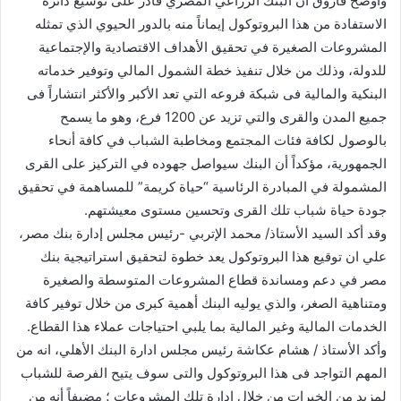
وأوضح فاروق أن البنك الزراعي المصري قادر على توسيع دائرة
الاستفادة من هذا البروتوكول إيماناً منه بالدور الحيوي الذي تمثله
المشروعات الصغيرة في تحقيق الأهداف الاقتصادية والإجتماعية
للدولة، وذلك من خلال تنفيذ خطة الشمول المالي وتوفير خدماته
البنكية والمالية فى شبكة فروعه التي تعد الأكبر والأكثر انتشاراً فى
جميع المدن والقرى والتي تزيد عن 1200 فرع، وهو ما يسمح
بالوصول لكافة فئات المجتمع ومخاطبة الشباب في كافة أنحاء
الجمهورية، مؤكداً أن البنك سيواصل جهوده في التركيز على القرى
المشمولة في المبادرة الرئاسية “حياة كريمة” للمساهمة في تحقيق
جودة حياة شباب تلك القرى وتحسين مستوى معيشتهم.
وقد أكد السيد الأستاذ/ محمد الإتربي -رئيس مجلس إدارة بنك مصر،
علي ان توقيع هذا البروتوكول يعد خطوة لتحقيق استراتيجية بنك
مصر في دعم ومساندة قطاع المشروعات المتوسطة والصغيرة
ومتناهية الصغر، والذي يوليه البنك أهمية كبرى من خلال توفير كافة
الخدمات المالية وغير المالية بما يلبي احتياجات عملاء هذا القطاع.
وأكد الأستاذ / هشام عكاشة رئيس مجلس ادارة البنك الأهلي، انه من
المهم التواجد فى هذا البروتوكول والتى سوف يتيح الفرصة للشباب
لمزيد من الخبرات من خلال ادارة تلك المشروعات ؛ مضيفاً أنه من