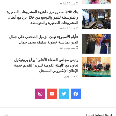
منذ 20 ساعة
بنك QNB مصر يعزز جاهزية المشروعات الصغيرة
والمتوسطة للنمو والتوسع من خلال برنامج أبطال
المشروعات الصغيرة والمتوسطة
منذ 20 ساعة
«أيام الأسبوع» تهنئ الزميل الصحفي علي جمال
الدين بمناسبة خطوبة شقيقه محمد جمال
منذ يوم واحد
رئيس مجلس القضاء الأعلى” يوقّع بروتوكول
تعاون مع “الهيئة القومية للبريد” لتقديم خدمة
الإعلان الإلكتروني المسجل
منذ يومين
فيسبوك
تويتر
يوتيوب
انستقرام
Last Modified