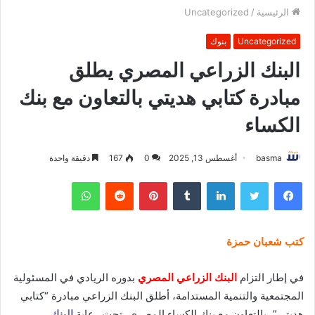
الرئيسية
/
Uncategorized
Uncategorized
بنوك
البنك الزراعي المصري يطلق
مبادرة كتابي هديتي بالتعاون مع بنك
الكساء
basma
أغسطس 13, 2025
0
167
دقيقة واحدة
فيسبوك
تويتر
لينكدإن
بينتيريست
واتساب
كتب شعبان حمزة
في إطار التزام
البنك الزراعي المصري
بدوره الريادي في المسئولية
المجتمعية والتنمية المستدامة، أطلق البنك الزراعي مبادرة “كتابي
هديتي”، بالتعاون مع بنك الكساء المصري، تحت رعاية
البنك