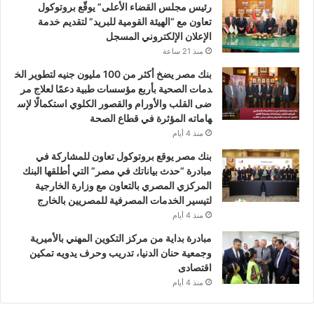
رئيس مجلس القضاء الأعلى” يوقّع بروتوكول
تعاون مع “الهيئة القومية للبريد” لتقديم خدمة
الإعلان الإلكتروني المسجل
منذ 21 ساعة
بنك مصر يضخ أكثر من 100 مليون جنيه لتطوير الخ
دمات الصحية بأربع مؤسسات طبية دعمًا لعلاج مر
ضى القلب والأورام والقصور الكلوي استكمالًا لإس
هاماته المؤثرة في قطاع الصحة
منذ 4 أيام
بنك مصر يوقع بروتوكول تعاون للمشاركة في
مبادرة “حدث بياناتك في مصر” التي أطلقها البنك
المركزي المصري بالتعاون مع وزارة الخارجية
لتيسير الخدمات المصرفية للمصريين بالخارج
منذ 4 أيام
مبادرة بداية من مركز التكوين المهني بالأميرية
وجمعية حنان الدنيا، تدريب وحرف يدويه تمكين
اقتصادى
منذ 4 أيام