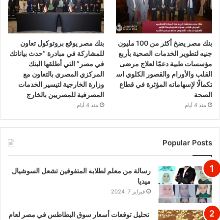
بنك مصر يضخ أكثر من 100 مليون
بنك مصر يوقع بروتوكول تعاون
جنيه لتطوير الخدمات الصحية بأربع
للمشاركة في مبادرة “حدث بياناتك
مؤسسات طبية دعمًا لعلاج مرضى
في مصر” التي أطلقها البنك
القلب والأورام والقصور الكلوي اس
المركزي المصري بالتعاون مع
تكمالًا لإسهاماته المؤثرة في قطاع
وزارة الخارجية لتيسير الخدمات
الصحة
المصرفية للمصريين بالخارج
منذ 4 أيام
منذ 4 أيام
Popular Posts
رسالة من معلم لطلابه المتفوقين تشعل السوشيال
ميديا
فبراير 7, 2024
تحليل توقعات أسعار سوق البطاطس في مصر لعام