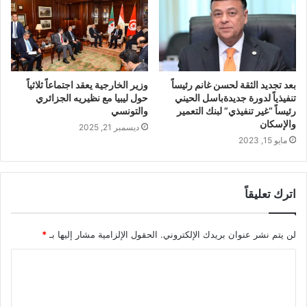
بعد تجديد الثقة لحسن غانم رئيساً
وزير الخارجية يعقد اجتماعاً ثلاثياً
تنفيذياً لدورة جديدةباسل الحيني
حول ليبيا مع نظيريه الجزائري
رئيساً “غير تنفيذي” لبنك التعمير
والتونسي
والإسكان
ديسمبر 21, 2025
مايو 15, 2023
اترك تعليقاً
لن يتم نشر عنوان بريدك الإلكتروني.
الحقول الإلزامية مشار إليها بـ
*
ا
ل
ت