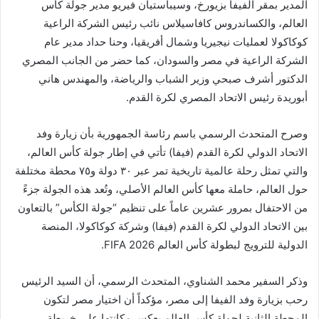
المدير بمقر الفيفا بزيورخ، وسيباستيان فيريو مدير جولة كأس
العالم، والكساندروس كافاسيلاس نائب رئيس الشركة الراعية
كوكاكولا لعمليات نيجيريا وشمال أفريقيا، وحنا حداد مدير عام
الشركة الراعية في مصر والسودان، كما حضر من الجانب المصري
الدكتور أشرف صبحي وزير الشباب والرياضة، والمهندس هاني
أبوريدة رئيس الاتحاد المصري لكرة القدم.
وصرح المتحدث الرسمي باسم رئاسة الجمهورية بأن زيارة وفد
الاتحاد الدولي لكرة القدم (فيفا) تأتي في إطار جولة كأس العالم،
والتي تمثل رحلة عالمية تاريخية تمر عبر ٣٠ دولة و٧٥ محطة مختلفة
حول العالم، حاملة معها كأس العالم الأصلي، وتُعد هذه الجولة جزءً
من الاحتفال بمرور عشرين عاماً على تنظيم “جولة الكأس” بالتعاون
بين الاتحاد الدولي لكرة القدم (فيفا) وشركة كوكاكولا، المنصة
الدولية للترويج لبطولة كأس العالم FIFA 2026.
وذكر السفير محمد الشناوي، المتحدث الرسمي، أن السيد الرئيس
رحب بزيارة وفد الفيفا إلى مصر، مؤكداً أن اختيار مصر لتكون
المحطة الثانية لجولة كأس العالم يعكس مكانتها على خريطة