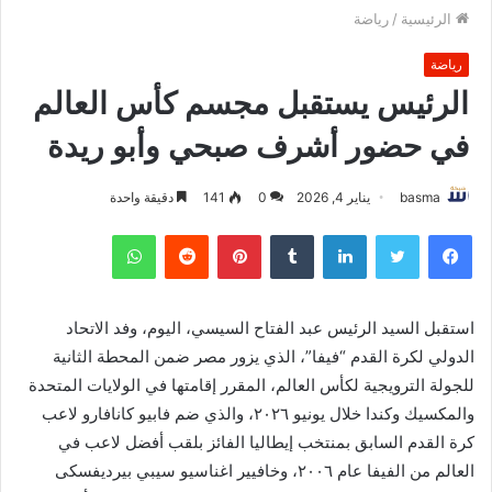
الرئيسية
/
رياضة
رياضة
الرئيس يستقبل مجسم كأس العالم
في حضور أشرف صبحي وأبو ريدة
basma
يناير 4, 2026
0
141
دقيقة واحدة
فيسبوك
تويتر
لينكدإن
بينتيريست
واتساب
استقبل السيد الرئيس عبد الفتاح السيسي، اليوم، وفد الاتحاد
الدولي لكرة القدم “فيفا”، الذي يزور مصر ضمن المحطة الثانية
للجولة الترويجية لكأس العالم، المقرر إقامتها في الولايات المتحدة
والمكسيك وكندا خلال يونيو ٢٠٢٦، والذي ضم فابيو كانافارو لاعب
كرة القدم السابق بمنتخب إيطاليا الفائز بلقب أفضل لاعب في
العالم من الفيفا عام ٢٠٠٦، وخافيير اغناسيو سيبي بيرديفسكى