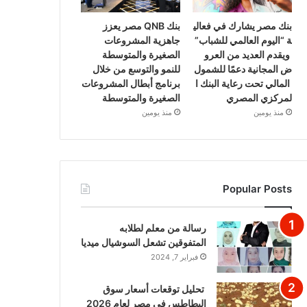
بنك مصر يشارك في فعالي
بنك QNB مصر يعزز
ة “اليوم العالمي للشباب”
جاهزية المشروعات
ويقدم العديد من العرو
الصغيرة والمتوسطة
ض المجانية دعمًا للشمول
للنمو والتوسع من خلال
المالي تحت رعاية البنك ا
برنامج أبطال المشروعات
لمركزي المصري
الصغيرة والمتوسطة
منذ يومين
منذ يومين
Popular Posts
رسالة من معلم لطلابه
المتفوقين تشعل السوشيال ميديا
فبراير 7, 2024
تحليل توقعات أسعار سوق
البطاطس في مصر لعام 2026