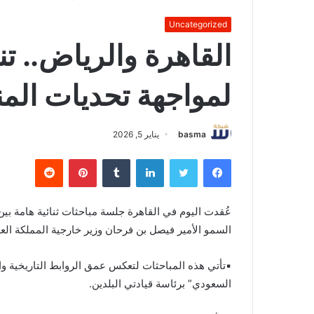
Uncategorized
القاهرة والرياض.. ت
لمواجهة تحديات الم
basma
يناير 5, 2026
فيسبوك
تويتر
لينكدإن
بينتيريست
عُقدت اليوم في القاهرة جلسة مباحثات ثنائية هامة بين
السمو الأمير فيصل بن فرحان وزير خارجية المملكة العر
▪️تأتي هذه المباحثات لتعكس عمق الروابط التاريخية 
السعودي” برئاسة قيادتي البلدين.