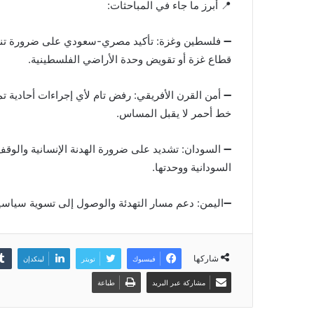
📍 أبرز ما جاء في المباحثات:
➖️ فلسطين وغزة: تأكيد مصري-سعودي على ضرورة تنفيذ
قطاع غزة أو تقويض وحدة الأراضي الفلسطينية.
➖️ أمن القرن الأفريقي: رفض تام لأي إجراءات أحادية 
خط أحمر لا يقبل المساس.
➖️ السودان: تشديد على ضرورة الهدنة الإنسانية والو
السودانية ووحدتها.
➖️اليمن: دعم مسار التهدئة والوصول إلى تسوية سياسي
شاركها
فيسبوك
تويتر
لينكدإن
مشاركة عبر البريد
طباعة