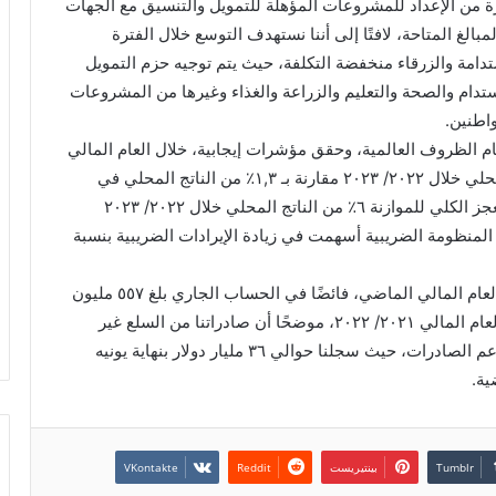
ة من الإعداد للمشروعات المؤهلة للتمويل والتنسيق مع الجهات
مبالغ المتاحة، لافتًا إلى أننا نستهدف التوسع خلال الفترة
تدامة والزرقاء منخفضة التكلفة، حيث يتم توجيه حزم التمويل
دام والصحة والتعليم والزراعة والغذاء وغيرها من المشروعات
اطنين.
م الظروف العالمية، وحقق مؤشرات إيجابية، خلال العام المالي
٢٠٢٢/ ٢٠٢٣ حيث سجلنا فائضًا أوليًا ١,٦٪ من الناتج المحلي خلال ٢٠٢٢/ ٢٠٢٣ مقارنة بـ ١,٣٪ من الناتج المحلي في
٢٠٢١/ ٢٠٢٢، ونستهدف ٢,٥٪ بنهاية يونيه ٢٠٢٤، وبلغ العجز الكلي للموازنة ٦٪ من الناتج المحلي خلال ٢٠٢٢/ ٢٠٢٣
موضحًا أن ميكنة إدارة المنظومة الضريبية أسهمت في زيادة الإيرادات الضريبية بنسبة
أشار الوزير، إلى أن مصر حققت خلال الربع الرابع من العام المالي الماضي، فائضًا في الحساب الجاري بلغ ٥٥٧ مليون
دولار مقارنة بعجز ٣ مليارات دولار في نفس الربع من العام المالي ٢٠٢١/ ٢٠٢٢، موضحًا أن صادراتنا من السلع غير
النفطية تحسنت بالمبادرات التي قامت بها الحكومة لدعم الصادرات، حيث سجلنا حوالي ٣٦ مليار دولار بنهاية يونيه
بينتيريست