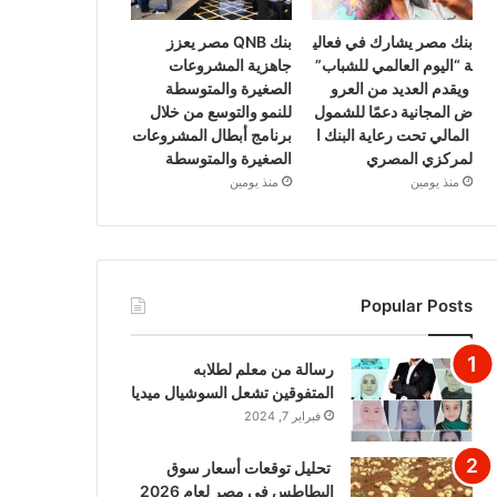
بنك مصر يشارك في فعالي
بنك QNB مصر يعزز
ة “اليوم العالمي للشباب”
جاهزية المشروعات
ويقدم العديد من العرو
الصغيرة والمتوسطة
ض المجانية دعمًا للشمول
للنمو والتوسع من خلال
المالي تحت رعاية البنك ا
برنامج أبطال المشروعات
لمركزي المصري
الصغيرة والمتوسطة
منذ يومين
منذ يومين
Popular Posts
رسالة من معلم لطلابه
المتفوقين تشعل السوشيال ميديا
فبراير 7, 2024
تحليل توقعات أسعار سوق
البطاطس في مصر لعام 2026