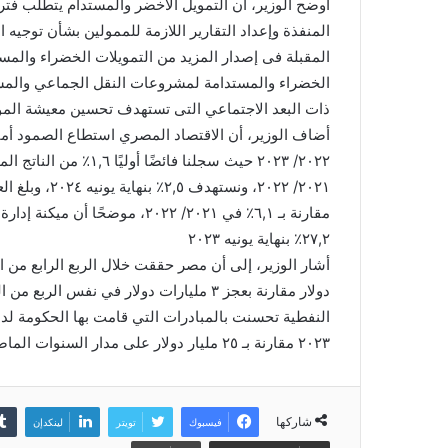
أوضح الوزير، أن التمويل الأخضر والمستدام يتطلب فتر
المنفذة وإعداد التقارير اللازمة للممولين بشأن توجيه ال
المقبلة فى إصدار المزيد من التمويلات الخضراء والمس
الخضراء والمستدامة لمشروعات النقل الجماعي والمست
ذات البعد الاجتماعي التى تستهدف تحسين معيشة المو
أضاف الوزير، أن الاقتصاد المصري استطاع الصمود أما
مقارنة بـ ٦,١٪ في ٢٠٢١/ ٢٠٢٢، 
٢٧,٢٪ بنهاية يونيه ٢٠٢٣
٢٠٢٣ مقارنة بـ ٢٥ مليار دولار على مدار السنوات الماضية.
شاركها
فيسبوك
تويتر
لينكدإن