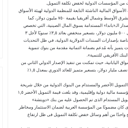
 من المؤسسات الدولية لخفض تكلفة التمويل.
أسواق المالية الناشئة التابعة للمنظمة الدولية لهيئة الأسواق
المالية، أن مصر أصدرت أول سندات سيادية خضراء بالشرق الأوسط وشمال أفريقيا بقيمة ٧٥٠ مليون دولار، كما
دار الـ«باندا» المستدامة بسوق المال الصينية، التي تخصص
لتمويل مشروعات بنحو ٣,٥ مليار يوان صيني، بما يُعادل ٥٠٠ مليون دولار، بتسعير منخفض بعائد ٣,٥٪ سنويًا لأجل ٣
لخاصة بإصدارات السندات الدولارية الدولية، في ظل التحديات
رات يتميز بأنه مُدعم بضمانة ائتمانية مقدمة من بنوك تنموية
لبنك الأفريقي للتنمية».
اق اليابانية، حيث تمكنت من تنفيذ الإصدار الدولي الثاني من
سندات الساموراي بقيمة ٧٥ مليار ين ياباني تعادل نحو نصف مليار دولار، بتسعير متميز للعائد الدوري بمعدل ١,٥٪
 التمويل الأخضر والمستدام من البنوك الدولية من خلال شريحة
التمويل الأخضر والإسلامي الذي شارك فيهما نحو ٢٦ مؤسسة مالية دولية وإقليمية، وقد بلغت قيمة التمويل الأخضر ١,٥
فى نوفمبر ٢٠٢١، إضافة إلى التمويل المستدام الذى تم الحصول عليه من بنك «دويتشة»
قيمة نصف مليار دولار فى نوفمبر ٢٠٢٣، الذى كان مضمونًا من المؤسسة العربية لضمان الاستثمار ومخاطر
احدًا من أهم وسائل خفض تكلفة التمويل فى ظل ارتفاع