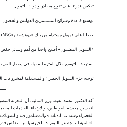
تعكس قدرتنا على تنويع مصادر وأدوات التمويل
توسيع قاعدة وشرائح المستثمرين الدوليين والحصول 
حصلنا على تمويل مستدام من بنك «دويتشة» و«ABC» بقيمة نصف مليار دولار فى نوفمبر ٢٠٢٣
«التمويل المضمون» أصبح واحدًا من أهم وسائل خفض تكل
نستهدف التوسع خلال الفترة المقبلة فى إصدار المزيد 
توجيه حزم التمويل الخضراء والمستدامة لمشروعات الن
أكد الدكتور محمد معيط وزير المالية، أن التجربة المص
لتحسين معيشة المواطنين، والارتقاء بالخدمات المقدمة
الخضراء وسندات الـ«باندا» والـ«ساموراي» والتمويلات
العالمية الناتجة عن التوترات الجيوسياسية، تعكس قدر