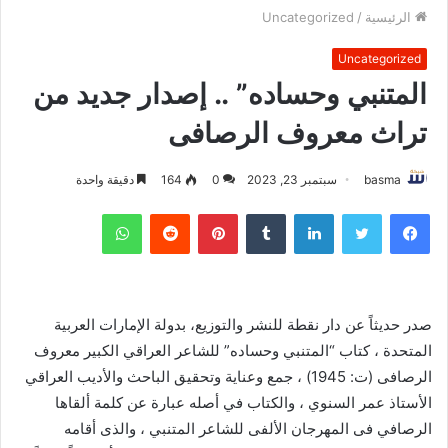
الرئيسية
/
Uncategorized
Uncategorized
المتنبي وحساده” .. إصدار جديد من
تراث معروف الرصافى
basma
سبتمبر 23, 2023
0
164
دقيقة واحدة
فيسبوك
تويتر
لينكدإن
بينتيريست
واتساب
صدر حديثاً عن دار نقطة للنشر والتوزيع، بدولة الإمارات العربية
المتحدة ، كتاب “المتنبي وحساده” للشاعر العراقي الكبير معروف
الرصافى (ت: 1945) ، جمع وعناية وتحقيق الباحث والأديب العراقي
الأستاذ عمر السنوي ، والكتاب في أصله عبارة عن كلمة ألقاها
الرصافي فى المهرجان الألفى للشاعر المتنبي ، والذى أقامه