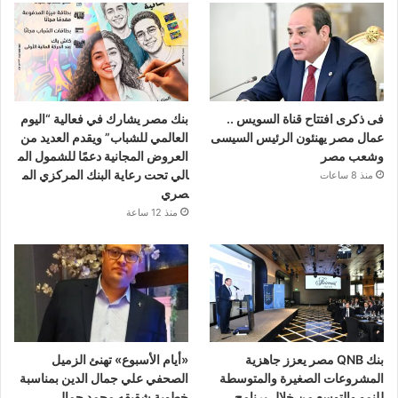
فى ذكرى افتتاح قناة السويس ..
بنك مصر يشارك في فعالية “اليوم
عمال مصر يهنئون الرئيس السيسى
العالمي للشباب” ويقدم العديد من
وشعب مصر
العروض المجانية دعمًا للشمول الم
الي تحت رعاية البنك المركزي الم
منذ 8 ساعات
صري
منذ 12 ساعة
بنك QNB مصر يعزز جاهزية
«أيام الأسبوع» تهنئ الزميل
المشروعات الصغيرة والمتوسطة
الصحفي علي جمال الدين بمناسبة
للنمو والتوسع من خلال برنامج
خطوبة شقيقه محمد جمال