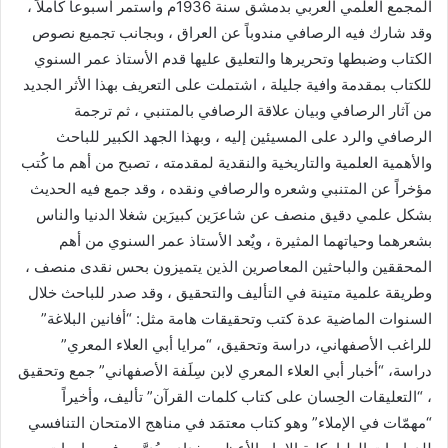
المجمع العلمي العربي بدمشق سنة 1936م واستمر أسبوعاً كاملاً ،
وقد شارك فيه الرصافي مندوباً عن العراق ، وبجانب تجميع نصوص
الكتاب وضبطها وتحريرها والتعليق عليها قدم الأستاذ عمر السنوي
للكتاب بمقدمة وافية جليلة ، اشتملت على التعريف بهذا الأثر الجديد
من آثار الرصافي وبيان علاقة الرصافي بالمتنبي ، ثم ترجمة
الرصافي والرد على المسيئين إليه ، وبهذا الجهد الكبير للباحث
والأهمية العلمية والتاريخية والنقدية لمقدمته ، تصبح من أهم ما كُتب
مؤخراً عن المتنبي وشعره والرصافي ونقده ، وقد جمع فيه الحديث
بشكل علمي دقيق منصف عن شاعرَين كبيرَين شغلا الدنيا والناس
بشعرهما وحياتهما المثيرة ، ويٌعد الأستاذ عمر السنوي من أهم
المحققين والباحثين المعاصرين الذين يتميزون بحس نقدى منصف ،
وطريقة علمية متينة في التأليف والتحقيق ، وقد صدر للباحث خلال
السنوات الماضية عدة كتب وتحقيقات هامة مثل: “أفانين البلاغة”
للراغب الأصفهاني، دراسة وتحقيق، “مرايا أبي العلاء المعري”
دراسة، “أخبار أبي العلاء المعري لابن سِلَفة الأصفهاني” جمع وتحقيق
، “التعليقات الحِسان على كتاب كلمات القرآن” تأليف، وأخيراً
“مهمّات في الإملاء” وهو كتاب معتمَد في مناهج الامتحان التنافسي