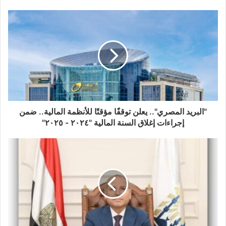
"البريد المصري".. يعلن توقفًا مؤقتًا للأنظمة المالية.. ضمن
إجراءات إغلاق السنة المالية "٢٠٢٤ - ٢٠٢٥"