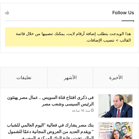
Follow Us
هذا الويدجت يتطلب إضافة أرقام لايت، يمكنك تنصيبها من خلال قائمة
القالب > تنصيب الإضافات.
الأخيرة
الأشهر
تعليقات
فى ذكرى افتتاح قناة السويس .. عمال مصر يهنئون
الرئيس السيسى وشعب مصر
منذ 16 ساعة
بنك مصر يشارك في فعالية “اليوم العالمي للشباب
” ويقدم العديد من العروض المجانية دعمًا للشمول
المالي تحت رعاية البنك المركزي المصري