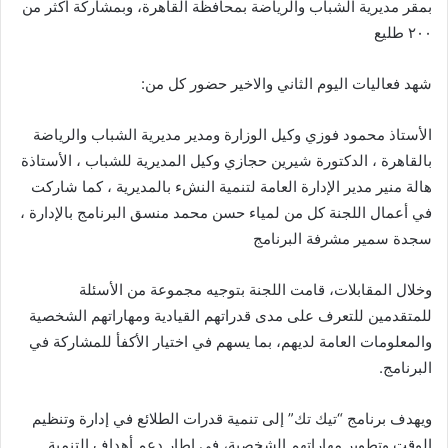
بمقر مديرية الشباب والرياضة بمحافظة القاهرة، وبمشاركة أكثر من
٢٠٠ طليع
شهد فعاليات اليوم الثاني والاخير حضور كل من:
الأستاذ محمود فوزي وكيل الوزارة ومدير مديرية الشباب والرياضة
بالقاهرة ، الدكتورة شيرين حجازي وكيل المديرية للشباب ، الأستاذة
هالة منير مدير الإدارة العامة لتنمية النشء بالمديرية ، كما شاركت
في أعمال اللجنة كل من لمياء حسن محمد منسق البرنامج بالإدارة ،
سجدة سمير مشرفة البرنامج
وخلال المقابلات، قامت اللجنة بتوجيه مجموعة من الأسئلة
للمتقدمين للتعرف على مدى قدراتهم القيادية ومهاراتهم الشخصية
والمعلومات العامة لديهم، بما يسهم في اختيار الأكفأ للمشاركة في
البرنامج.
ويهدف برنامج “تيك تك” إلى تنمية قدرات الطلائع في إدارة وتنظيم
الوقت وتطوير مهاراتهم الشخصية، في إطار دعم أهداف التنمية