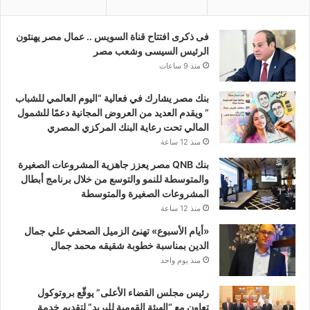
فى ذكرى افتتاح قناة السويس .. عمال مصر يهنئون
الرئيس السيسى وشعب مصر
منذ 9 ساعات
بنك مصر يشارك في فعالية “اليوم العالمي للشباب
” ويقدم العديد من العروض المجانية دعمًا للشمول
المالي تحت رعاية البنك المركزي المصري
منذ 12 ساعة
بنك QNB مصر يعزز جاهزية المشروعات الصغيرة
والمتوسطة للنمو والتوسع من خلال برنامج أبطال
المشروعات الصغيرة والمتوسطة
منذ 12 ساعة
«أيام الأسبوع» تهنئ الزميل الصحفي علي جمال
الدين بمناسبة خطوبة شقيقه محمد جمال
منذ يوم واحد
رئيس مجلس القضاء الأعلى” يوقّع بروتوكول
تعاون مع “الهيئة القومية للبريد” لتقديم خدمة