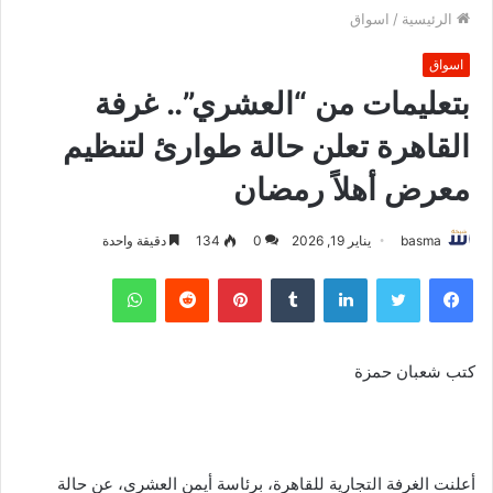
الرئيسية
/
اسواق
اسواق
بتعليمات من “العشري”.. غرفة
القاهرة تعلن حالة طوارئ لتنظيم
معرض أهلاً رمضان
basma
يناير 19, 2026
0
134
دقيقة واحدة
فيسبوك
تويتر
لينكدإن
بينتيريست
واتساب
كتب شعبان حمزة
أعلنت الغرفة التجارية للقاهرة، برئاسة أيمن العشري، عن حالة