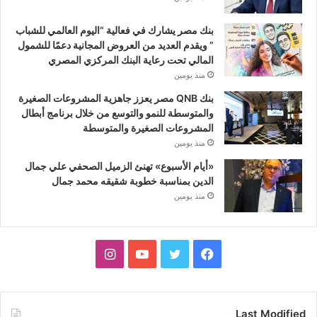
بنك مصر يشارك في فعالية “اليوم العالمي للشباب
” ويقدم العديد من العروض المجانية دعمًا للشمول
المالي تحت رعاية البنك المركزي المصري
منذ يومين
بنك QNB مصر يعزز جاهزية المشروعات الصغيرة
والمتوسطة للنمو والتوسع من خلال برنامج أبطال
المشروعات الصغيرة والمتوسطة
منذ يومين
«أيام الأسبوع» تهنئ الزميل الصحفي علي جمال
الدين بمناسبة خطوبة شقيقه محمد جمال
منذ يومين
فيسبوك
تويتر
يوتيوب
انستقرام
Last Modified