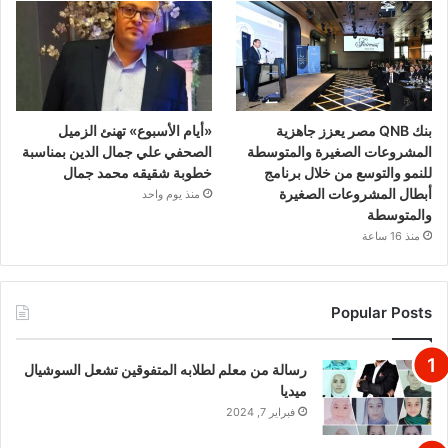
بنك QNB مصر يعزز جاهزية
«أيام الأسبوع» تهنئ الزميل
المشروعات الصغيرة والمتوسطة
الصحفي علي جمال الدين بمناسبة
للنمو والتوسع من خلال برنامج
خطوبة شقيقه محمد جمال
أبطال المشروعات الصغيرة
منذ يوم واحد
والمتوسطة
منذ 16 ساعة
Popular Posts
رسالة من معلم لطلابه المتفوقين تشعل السوشيال
ميديا
فبراير 7, 2024