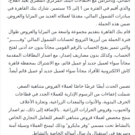
المالي، وبالتزامن مع احتفالات البنك المركزي المصري بعيد الفلاح،
والذي أقيم في الفترة من 1 إلى 15 سبتمبر، شارك بنك القاهرة في
مبادرات الشمول المالي، مقدمًا لعملائه العديد من المزايا والعروض.
ضمن هذه الحملة .
قام بنك القاهرة بتقديم مجموعة واسعة من المزايا والعروض طوال
فترة الحملة من أبرزها الترويج لحسابات الشمول المالي “وفـــــــر”
والتي تتميز بفتح الحساب بالرقم القومى مجاناً بدون حد أدنى لفتح
الحساب، وكذلك بدون مصاريف إصدار، مع اصدار البطاقات المقدمة
مجاناً سواء لعميل جديد أو عميل قائم، مع الاشتراك بمحفظة قاهرة
كاش الالكترونية للأفراد مجاناً سواء لعميل جديد أو عميل قائم أيضاً.
تضمن الحدث أيضًا عرضًا خاصًا لعملاء القروض متناهية الصغر،
شملت إعفاءات من الرسوم الإدارية للعملاء الجدد في قطاعات
الحرف اليدوية، والأدوات والمعدات الزراعية، وتجارة الأعلاف
والحبوب، وقروض الجرارات الزراعية . بالإضافة إلى ذلك، تم اصدار
منتج مخصص لعملاء قروض متناهي الصغر للتعامل التجاري الخاص
بالنشاط تحت مسمي “وفر مايكرو” وذلك ليمنح العملاء وسيلة آمنة
وسريعة في استقبال وارسال أمواله الخاصة بالنشاط.