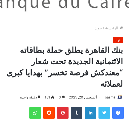
الرئيسية
/
بنوك
بنوك
بنك القاهرة يطلق حملة بطاقاته
الائتمانية الجديدة تحت شعار
“معندكش فرصة تخسر” بهدايا كبرى
لعملائه
basma
أغسطس 20, 2025
0
181
دقيقة واحدة
فيسبوك
تويتر
لينكدإن
بينتيريست
واتساب