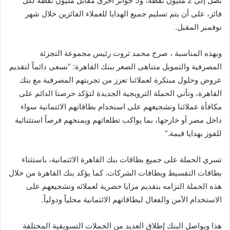
تصل إلى 2 مليون نقطة، و5 جوائز أخرى مقابل مليون نقطة لكل
فائز، على أن يتم تسليم جميع الهدايا للعملاء الفائزين خلال شهر
نوفمبر المقبل.
وبهذه المناسبة ، صرح محمد ثروت رئيس مجموعة التجزئة
المصرفية والتمويل متناهى الصغر ببنك القاهرة: “نسعى دائماً لتقديم
عروض وحلول مبتكرة لعملائنا تعزز من تجربتهم المصرفية مع بنك
القاهرة، وتأتي الحملة الترويجية الجديدة لتؤكد حرصنا الدائم على
مكافأة عملائنا وتشجيعهم على استخدام بطاقاتهم الائتمانية سواء
داخل مصر أو خارجها، بما يواكب تطلعاتهم ويمنحهم فرصاً استثنائية
للفوز بهدايا قيمة.”
تسري الحملة على جميع بطاقات بنك القاهرة الائتمانية، باستثناء
بطاقات التقسيط وبطاقات الشركات. كما يؤكد بنك القاهرة من خلال
هذه الحملة التزامه بتقديم مزايا حصرية لعملائه وتشجيعهم على
الاستخدام الآمن والفعال لبطاقاتهم الائتمانية محلياً ودولياً.
هذا ويواصل البنك إطلاق العديد من الحملات التسويقية المختلفة