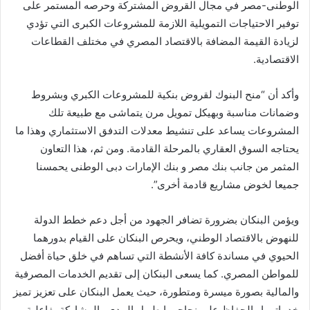
الوطنى-مصر في مجال القروض المشتركة وحرصه المستمر على
توفير الاحتياجات التمويلية اللازمة للمشروعات الكبرى التي تؤدي
لزيادة القيمة المضافة بالاقتصاد المصري في مختلف القطاعات
الاقتصادية.
وأكد أن “منح البنوك لقروض بنكية للمشروعات الكبري وبشروط
وضمانات مناسبة وبهيكل تمويل مرن يتماشى مع طبيعة تلك
المشروعات يساعد على تنشيط معدلات التدفق الاستثماري وهذا ما
يحتاجه السوق العقاري بالمرحلة القادمة. ومن ثم، هذا التعاون
المثمر من جانب بنك مصر و بنك الإمارات دبى الوطنى يحمسنا
جميعا لخوض مشاريع قادمة أخرى”.
ويؤمن البنكان بضرورة تضافر الجهود من أجل دعم خطط الدولة
للنهوض بالاقتصاد الوطني، ويحرص البنكان على القيام بدورهما
الحيوي في مساندة كافة الأنشطة التي تساهم في خلق حياة أفضل
للمواطن المصري. كما يسعى البنكان إلى تقديم الخدمات المصرفية
والمالية بصورة ميسرة ومتطورة، حيث يعمل البنكان على تعزيز تميز
خدماتهما والحفاظ على نجاحهما طويل المدى والمشاركة بفاعلية