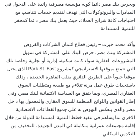
ويحرص بنك مصر دائما كونه مؤسسة مصرفية رائدة على الدخول في
المبادرات والبروتوكولات التي تهدف لتقديم خدمات تتناسب مع
احتياجات كافة شرائح العملاء، حيث يعمل بنك مصر دائما كمحفز
للتنمية المستدامة.
وأكد محمد خيرت – رئيس قطاع ائتمان الشركات والقروض
المشتركة ببنك مصر، حرص البنك على المشاركة في تمويل
المشروعات العقارية سواء كانت سكنية، إدارية أو تجارية وخاصة تلك
التي تتمتع بموقعها الاستراتيجي كمشروع Park St. East الذى يحتل
موقعاً حيوياً على الطريق الدائري بقلب القاهرة الجديدة ، وذلك
باستحداث طرق عمل مرنة تتلاءم مع طبيعة ومتطلبات السوق
العقاري المصري، وبما يتفق مع السياسة الائتمانية لبنك مصر، وفي
إطار القوانين واللوائح المنظمة للسوق العقاري والمعمول بها داخل
مصر والذي ينعكس النهوض به على جميع القطاعات الاقتصادية
الاخرى بما يساهم في تنفيذ خطط التنمية المستدامة للدولة من خلال
إقامة مجتمعات عمرانية متكاملة في المدن الجديدة، للتخفيف من
التكدس السكاني.