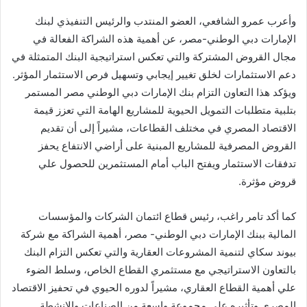
وأعرب عمرو الشافعي، العضو المنتدب والرئيس التنفيذي لبنك
الإمارات دبي الوطني-مصر، عن أهمية هذه الشراكة الفعالة في
مجال القروض المشتركة والتي تعكس استراتيجية البنك المتمثلة في
دعم الاستثمارات لخلق تغيير إيجابي وتسهيل فرص الاستثمار المؤثر.
ويؤكد هذا التعاون التزام بنك الإمارات دبي الوطني مصر المستمر
بتلبية متطلبات التمويل الحيوية للمشاريع الهامة التي تعزز قيمة
الاقتصاد المصري في مختلف القطاعات، مشيراً إلى أن تقديم
القروض المصرفية للمشاريع المبنية على أراضي الانتفاع يحفز
تدفقات الاستثمار ويفتح الباب أمام المستثمرين للحصول علي
قروض مؤثرة.
كما أكد تامر راغب، رئيس قطاع ائتمان الشركات والمؤسسات
المالية ببنك الإمارات دبي الوطني- مصر، أهمية الشراكة مع شركة
بيوند سكاي لتنمية المشروعات العقارية والتي تعكس التزام البنك
بالتعاون الاستراتيجي مع مستثمري القطاع الخاص، وسلط الضوء
علي أهمية القطاع العقاري، مشيراً لدوره الحيوي في تحفيز الاقتصاد
المصري وتأثيره علي مجموعة واسعة من الصناعات والانشطة