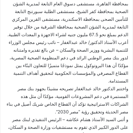
بمحافظة القاهرة، مستشفى دسوق العام التابعة لمديرية الشؤن
الصحية بمحافظة كفر الشيخ، مستشفى الطلبة سبورتنج التابعة
للتأمين الصحى بمحافظة الاسكندرية، مستشفى القرين المركزي
التابعة لمديرية الشؤن الصحية بمحافظة الشرقية من خلال توفير
الدعم بمبلغ نحو 67.5 مليون جنيه لشراء الاجهزة و المعدات الطبية.
أعرب الأستاذ الدكتور/ خالد عبدالغفار – نائب رئيس مجلس الوزراء
للتنمية البشرية ووزير الصحة والسكان – عن بالغ تقديره وامتنانه
لدور بنك مصر الوطني الرائد في دعم المنظومة الصحية المصرية،
مؤكدًا أن هذا البروتوكول يمثل نموذجًا متميزًا للتعاون البنّاء بين
القطاع المصرفي والمؤسسات الحكومية لتحقيق أهداف التنمية
المستدامة.
واختتم الدكتور خالد عبدالغفار تصريحه مشيدًا بجهود بنك مصر
المستمرة في دعم المشروعات القومية، مؤكدًا أن مثل هذه
الشراكات الاستراتيجية تؤكد أن القطاع الخاص شريك أصيل في بناء
مصر الحديثة وتحقيق رؤية “مصر 2030”.
و أثنى السيد الأستاذ هشام عكاشه – الرئيس التنفيذي لبنك مصر
على الدور الكبير الذي تقوم به مستشفيات وزارة الصحة و السكان،