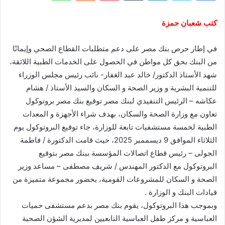
كتب شعبان حمزة
في إطار حرص بنك مصر على دعم متطلبات القطاع الصحي وإيمانًا
من البنك بحق كل مواطن في الحصول على الخدمات الطبية اللائقة،
شهد الأستاذ الدكتور/ خالد عبد الغفار- نائب رئيس مجلس الوزراء
للتنمية البشرية و وزير الصحة و السكان والسيد الأستاذ / هشام
عكاشه – الرئيس التنفيذي لبنك مصر توقيع بنك مصر بروتوكول
تعاون مع وزارة الصحة والسكان، بهدف شراء الأجهزة و المعدات
الطبية لخمسة مستشفيات تابعة للوزارة، جاء توقيع البروتوكول يوم
الثلاثاء الموافق 9 ديسممبر 2025، حيث قامت الدكتورة / فاطمة
الجولى – رئيس قطاع اتصالات المؤسسة ببنك مصر بتوقيع
البروتوكول مع الدكتور المهندس / شريف مصطفى – مساعد وزير
الصحة و السكان للمشروعات القومية، بحضور مجموعة متميزة من
قيادات البنك و الوزارة .
وبموجب هذا البروتوكول، يقوم بنك مصر بدعم مستشفى حميات
العباسية و مركز طفل العباسية التابعيين لمديرية الشؤن الصحية