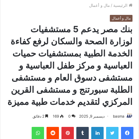
الرئيسية
/
مال و أعمال
مال و أعمال
بنك مصر يدعم 5 مستشفيات
لوزارة الصحة والسكان لرفع كفاءة
الخدمة الطبية بمستشفيات حميات
العباسية و مركز طفل العباسية و
مستشفى دسوق العام و مستشفى
الطلبة سبورتنج و مستشفى القرين
المركزي لتقديم خدمات طبية مميزة
basma
ديسمبر 9, 2025
0
169
2 دقائق
فيسبوك
تويتر
لينكدإن
بينتيريست
واتساب