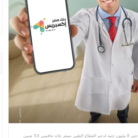
بنك مصر يطلق تمويل إكسبريس للأطباء حتى 8 مليون جنيه لدعم القطاع الطبي بسعر عائد تنافسي 5% ضمن