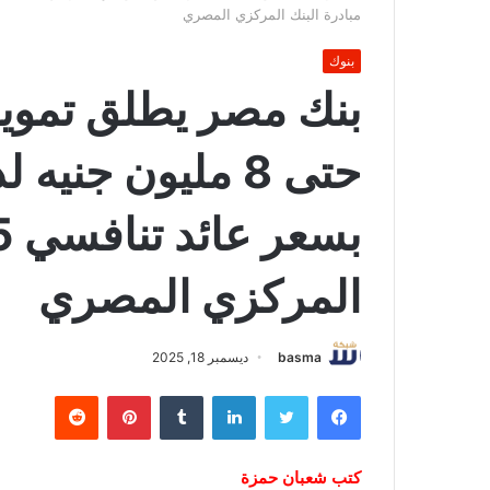
مبادرة البنك المركزي المصري
بنوك
بنك مصر يطلق تموي
حتى 8 مليون جني
المركزي المصري
basma
ديسمبر 18, 2025
فيسبوك
تويتر
لينكدإن
بينتيريست
كتب شعبان حمزة