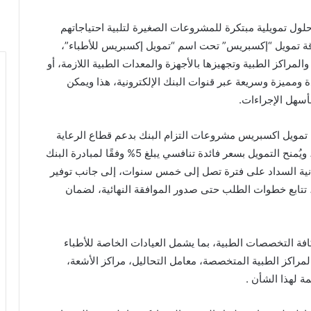
ول تمويلية مبتكرة للمشروعات الصغيرة لتلبية احتياجاتهم
قة تمويل “إكسبريس” تحت اسم “تمويل إكسبريس للأطباء”،
لمراكز الطبية وتجهيزها بالأجهزة والمعدات الطبية اللازمة، أو
 ومميزة وسريعة عبر قنوات البنك الإلكترونية، هذا ويمكن
بأسهل الإجراءات.
تمويل اكسبريس مشروعات التزام البنك بدعم قطاع الرعاية
الصحية وتوفير حلول مالية مرنه تلبي متطلبات السوق، ويُمنح التمويل بسعر فائدة تنافسي يبلغ 5% وفقًا لمبادرة البنك
ية السداد على فترة تصل إلى خمس سنوات، إلى جانب توفير
تتابع خطوات الطلب حتى صدور الموافقة النهائية، لضمان
فة التخصصات الطبية، بما يشمل العيادات الخاصة للأطباء
المراكز الطبية المتخصصة، معامل التحاليل، مراكز الأشعة،
 لهذا الشأن .