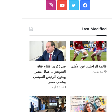
فيسبوك
تويتر
يوتيوب
انستقرام
Last Modified
قائمة الراحلين عن الأهلي
فى ذكرى افتتاح قناة
السويس .. عمال مصر
منذ يومين
يهنئون الرئيس السيسى
وشعب مصر
منذ 3 أيام