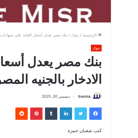
الرئيسية
/
بنوك
/
بنك مصر يعدل أسعار العائد على شهادات ا
بنوك
بنك مصر يعدل أسعار
الادخار بالجنيه المص
basma
ديسمبر 30, 2025
فيسبوك
تويتر
لينكدإن
بينتيريست
كتب شعبان حمزة