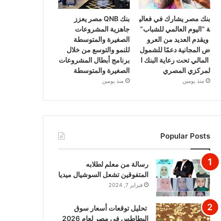
بنك مصر يشارك في فعالي
بنك QNB مصر يعزز
ة “اليوم العالمي للشباب”
جاهزية المشروعات
ويقدم العديد من العرو
الصغيرة والمتوسطة
ض المجانية دعمًا للشمول
للنمو والتوسع من خلال
المالي تحت رعاية البنك ا
برنامج أبطال المشروعات
لمركزي المصري
الصغيرة والمتوسطة
منذ يومين
منذ يومين
Popular Posts
رسالة من معلم لطلابه
المتفوقين تشعل السوشيال ميديا
فبراير 7, 2024
تحليل توقعات أسعار سوق
البطاطس في مصر لعام 2026