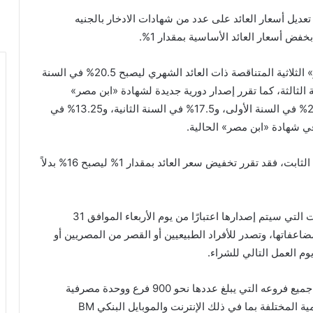
ديل أسعار العائد على عدد من شهادات الادخار بالجنيه
 أسعار العائد الأساسية بمقدار 1%.
وأوضح البنك أنه تم خفض العائد على شهادة «ابن مصر» الثلاثية المتناقصة ذات العائد الشهري ليصبح 20.5% في السنة
 السنة الثانية، و12.25% في السنة الثالثة، كما تقرر إصدار دورية جديدة لشهادة «ابن مصر»
الثلاثية المتناقصة بعائد سنوي متناقص، يصرف بواقع 22% في السنة الأولى، و17.5% في السنة الثانية، و13.25% في
ي شهادة «ابن مصر» الحالية.
وفيما يخص شهادة «القمة» الثلاثية ذات العائد الشهري الثابت، فقد تقرر تخفيض سعر العائد بمقدار 1% ليصبح 16% بدلاً
وأشار البنك إلى أن هذه التعديلات تسري على الشهادات التي سيتم إصدارها اعتبارًا من يوم الأربعاء الموافق 31
وتبدأ فئات الشهادات من 1000 جنيه ومضاعفاتها، وتصدر للأفراد الطبيعيين أو القصر من المصريين أو
وم العمل التالي للشراء.
وأضاف بنك مصر أن الشهادات متاحة للشراء من خلال جميع فروعه التي يبلغ عددها نحو 900 فرع ووحدة مصرفية
منتشرة في أنحاء الجمهورية، وكذلك عبر القنوات الرقمية المختلفة بما في ذلك الإنترنت والموبايل البنكي BM