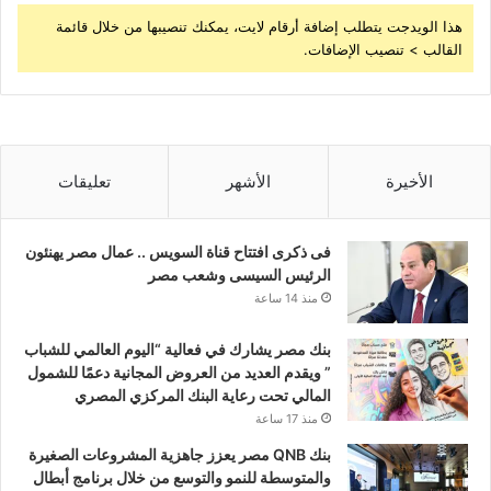
هذا الويدجت يتطلب إضافة أرقام لايت، يمكنك تنصيبها من خلال قائمة
القالب > تنصيب الإضافات.
الأخيرة
الأشهر
تعليقات
فى ذكرى افتتاح قناة السويس .. عمال مصر يهنئون
الرئيس السيسى وشعب مصر
منذ 14 ساعة
بنك مصر يشارك في فعالية “اليوم العالمي للشباب
” ويقدم العديد من العروض المجانية دعمًا للشمول
المالي تحت رعاية البنك المركزي المصري
منذ 17 ساعة
بنك QNB مصر يعزز جاهزية المشروعات الصغيرة
والمتوسطة للنمو والتوسع من خلال برنامج أبطال