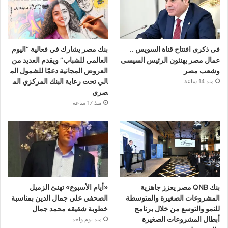
فى ذكرى افتتاح قناة السويس ..
بنك مصر يشارك في فعالية “اليوم
عمال مصر يهنئون الرئيس السيسى
العالمي للشباب” ويقدم العديد من
وشعب مصر
العروض المجانية دعمًا للشمول الم
الي تحت رعاية البنك المركزي الم
منذ 14 ساعة
صري
منذ 17 ساعة
بنك QNB مصر يعزز جاهزية
«أيام الأسبوع» تهنئ الزميل
المشروعات الصغيرة والمتوسطة
الصحفي علي جمال الدين بمناسبة
للنمو والتوسع من خلال برنامج
خطوبة شقيقه محمد جمال
أبطال المشروعات الصغيرة
منذ يوم واحد