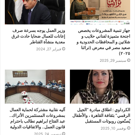
جهاز تنمية المشروعات يخصص
وزير العمل يوجه بسرعة صرف
اجنحة متميزة لفناني حلايب و
إعانات للعمال ضحايا حادث غرق
شلاتين و المحافظات الحدودية و
معدية منشأة القناطر
صعيد مصر في معرض (تراثنا
فبراير 27, 2024
٢٠٢٥)
سبتمبر 29, 2025
الكرداوي : اطلاق مبادرة “الجيل
آليه نقابية مشتركة لحماية العمال
الرقمي” بثقافة القاهرة ، والأطفال
بمشروعات المستثمرين الأتراك..
يُصنّعون روبوتات المستقبل
عبد الفتاح ابراهيم نطالب باحترام
قانون العمل.. والاتفاقيات الدولية
نوفمبر 10, 2025
ديسمبر 24, 2025