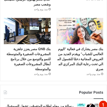
وشعب مصر
منذ يوم واحد
بنك مصر يشارك في فعالية “اليوم
بنك QNB مصر يعزز جاهزية
العالمي للشباب” ويقدم العديد من
المشروعات الصغيرة والمتوسطة
العروض المجانية دعمًا للشمول الم
للنمو والتوسع من خلال برنامج
الي تحت رعاية البنك المركزي الم
أبطال المشروعات الصغيرة
صري
والمتوسطة
منذ يوم واحد
منذ يوم واحد
Popular Posts
رسالة من معلم لطلابه المتفوقين تشعل السوشيال