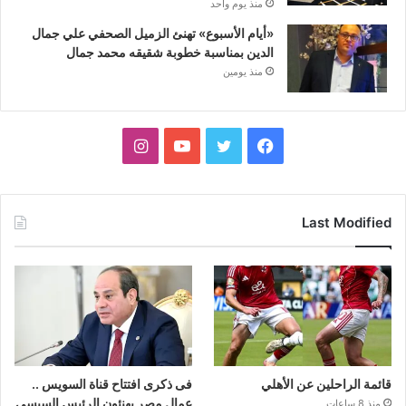
منذ يوم واحد
«أيام الأسبوع» تهنئ الزميل الصحفي علي جمال
الدين بمناسبة خطوبة شقيقه محمد جمال
منذ يومين
فيسبوك
تويتر
يوتيوب
انستقرام
Last Modified
قائمة الراحلين عن الأهلي
فى ذكرى افتتاح قناة السويس ..
عمال مصر يهنئون الرئيس السيسى
منذ 8 ساعات