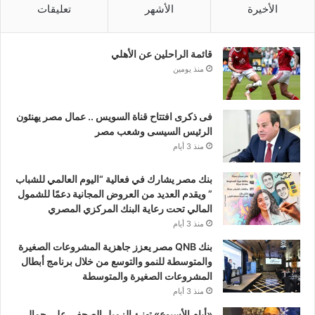
الأخيرة
الأشهر
تعليقات
قائمة الراحلين عن الأهلي
منذ يومين
فى ذكرى افتتاح قناة السويس .. عمال مصر يهنئون
الرئيس السيسى وشعب مصر
منذ 3 أيام
بنك مصر يشارك في فعالية “اليوم العالمي للشباب
” ويقدم العديد من العروض المجانية دعمًا للشمول
المالي تحت رعاية البنك المركزي المصري
منذ 3 أيام
بنك QNB مصر يعزز جاهزية المشروعات الصغيرة
والمتوسطة للنمو والتوسع من خلال برنامج أبطال
المشروعات الصغيرة والمتوسطة
منذ 3 أيام
«أيام الأسبوع» تهنئ الزميل الصحفي علي جمال