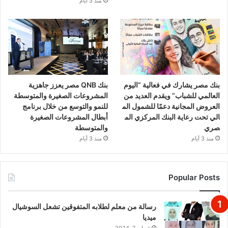
منذ 3 أيام
بنك مصر يشارك في فعالية “اليوم
بنك QNB مصر يعزز جاهزية
العالمي للشباب” ويقدم العديد من
المشروعات الصغيرة والمتوسطة
العروض المجانية دعمًا للشمول الم
للنمو والتوسع من خلال برنامج
الي تحت رعاية البنك المركزي الم
أبطال المشروعات الصغيرة
صري
والمتوسطة
منذ 3 أيام
منذ 3 أيام
Popular Posts
رسالة من معلم لطلابه المتفوقين تشعل السوشيال
ميديا
فبراير 7, 2024