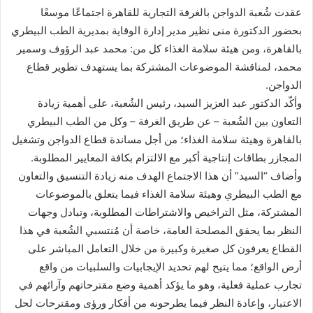
عقدت شُعبة الدواجن بالغرفة التجارية للقاهرة اجتماعًا موسعًا
بحضور الدكتورة منى نظير مدير إدارة الوقاية بمديرية الطب البيطري
بالقاهرة، ومن هيئة سلامة الغذاء كل من: محمد عبد الرؤوف وسمير
محمد، لمناقشة الموضوعات المشتركة بما يستهدف تطوير قطاع
الدواجن.
وأكّد الدكتور عبد العزيز السيد، رئيس الشُعبة، على أهمية زيادة
التعاون بين الشُعبة – عن طريق الغرفة – وكل من الطب البيطري
بالقاهرة وهيئة سلامة الغذاء؛ من أجل مساندة قطاع الدواجن وتشغيل
المجازر بطاقات إنتاجية أكبر مع الالتزام بكافة المعايير المطلوبة.
وأضاف “السيد” أن هذا الاجتماع الهدف منه زيادة التنسيق والتعاون
مع الطب البيطري وهيئة سلامة الغذاء فيما يتعلق بالموضوعات
المشتركة، مثل التراخيص والاشتراطات المطلوبة، وتبادل وجهات
النظر بما يحقق المصلحة العامة، خاصة أن مُنتسبي الشُعبة في هذا
القطاع يعرفون كل صغيرة وكبيرة من خلال التعامل المباشر على
أرض الواقع؛ مما يتيح لهم تحديد الإيجابيات والسلبيات من واقع
تجارب عملية فعلية، وهو ما يؤكد أهمية وضع مقترحاتهم وآرائهم في
الاعتبار، وإعادة النظر فيما يطرحونه من أفكار ورؤى ومقترحات لحل