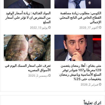
الكومي: مطلوب زيادة مساهمة
المواد الغذائية : زيادة أسعار الوقود
القطاع الخاص في الناتج المحلي
من المفترض ان لا تؤثر علي أسعار
الإجمالي
السلع
أكتوبر 17, 2025
يوليو 13, 2022
متى بشاي : أهلا رمضان يتضمن
تعرف على اسعار السمك اليوم في
129معرضًا و107 شوادر توفر
الأسواق المصريه
السلع الأساسية وياميش رمضان
ديسمبر 2, 2025
بتخفيضات حتى 25%
فبراير 2, 2026
اترك تعليقاً