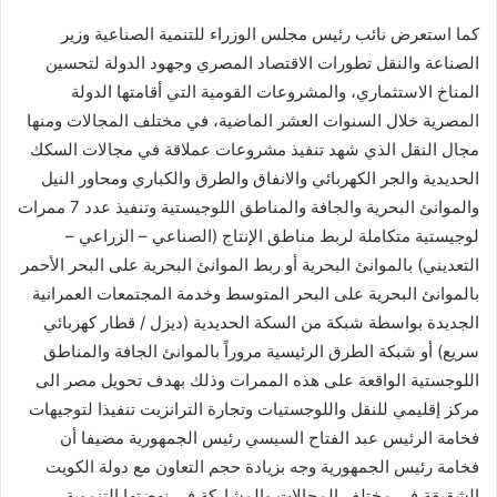
كما استعرض نائب رئيس مجلس الوزراء للتنمية الصناعية وزير
الصناعة والنقل تطورات الاقتصاد المصري وجهود الدولة لتحسين
المناخ الاستثماري، والمشروعات القومية التي أقامتها الدولة
المصرية خلال السنوات العشر الماضية، في مختلف المجالات ومنها
مجال النقل الذي شهد تنفيذ مشروعات عملاقة في مجالات السكك
الحديدية والجر الكهربائي والانفاق والطرق والكباري ومحاور النيل
والموانئ البحرية والجافة والمناطق اللوجيستية وتنفيذ عدد 7 ممرات
لوجيستية متكاملة لربط مناطق الإنتاج (الصناعي – الزراعي –
التعديني) بالموانئ البحرية أو ربط الموانئ البحرية على البحر الأحمر
بالموانئ البحرية على البحر المتوسط وخدمة المجتمعات العمرانية
الجديدة بواسطة شبكة من السكة الحديدية (ديزل / قطار كهربائي
سريع) أو شبكة الطرق الرئيسية مروراً بالموانئ الجافة والمناطق
اللوجستية الواقعة على هذه الممرات وذلك بهدف تحويل مصر الى
مركز إقليمي للنقل واللوجستيات وتجارة الترانزيت تنفيذا لتوجيهات
فخامة الرئيس عبد الفتاح السيسي رئيس الجمهورية مضيفا أن
فخامة رئيس الجمهورية وجه بزيادة حجم التعاون مع دولة الكويت
الشقيقة في مختلف المجالات والمشاركة في نهضتها التنموية