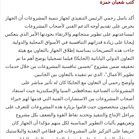
كتب شعبان حمزة
أكد باسل رحمي الرئيس التنفيذي لجهاز تنمية المشروعات أن الجهاز
يحرص على تقديم أوجه الدعم الفني لأصحاب المشروعات
لمساعدتهم على تطوير منتجاتهم والارتقاء بجودتها الأمر الذي ينعكس
إيجابا على زيادة قدراتهم التنافسية في الأسواق المحلية والدولية.
جاءت هذه التصريحات بمناسبة إطلاق الجهاز بالتعاون مع هيئة
التعاون الدولي اليابانية (الجايكا) فيلما تسجيليا يوضح أهم ما تم
تحقيقه ضمن مشروع “تحسين تنافسية المشروعات من خلال خدمات
تطوير الأعمال”، الذي تم تنفيذه بالتعاون بين الجانبين.
وأوضح رحمي أن التعاون مع الجايكا كان له تأثير مباشر على
المشروعات الصناعية بمحافظتى المنيا والإسكندرية حيث استفاد
أصحاب المشروعات من الاستشارات الفنية التي قدمها لهم خبراء
يابانيون متخصصون حيث قاموا بزيارة هذه المشروعات للتعرف على
مراحل الإنتاج والتنفيذ وتحديد نقاط القوة والضعف بكل مشروع
وتعريفهم بآليات التطوير المناسبة لكل منهم مؤكدا أن الجهاز كان
حريصا على التركيز على المشروعات في قطاعي التغذية والبلاستيك
مضيفا أن الجهاز يعمل على استمرار التعاون مع الجانب الياباني