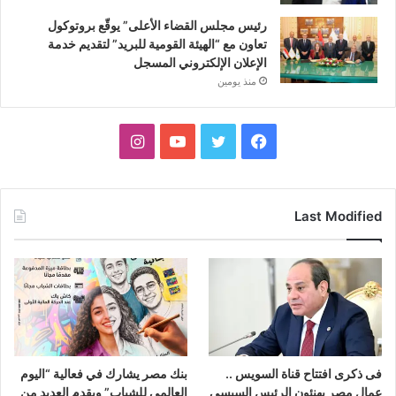
رئيس مجلس القضاء الأعلى” يوقّع بروتوكول
تعاون مع “الهيئة القومية للبريد” لتقديم خدمة
الإعلان الإلكتروني المسجل
منذ يومين
فيسبوك
تويتر
يوتيوب
انستقرام
Last Modified
فى ذكرى افتتاح قناة السويس ..
بنك مصر يشارك في فعالية “اليوم
عمال مصر يهنئون الرئيس السيسى
العالمي للشباب” ويقدم العديد من