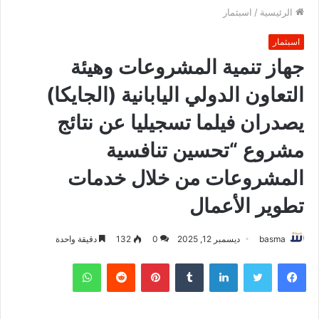
الرئيسية
/
اسبثمار
اسبثمار
جهاز تنمية المشروعات وهيئة
التعاون الدولي اليابانية (الجايكا)
يصدران فيلما تسجيليا عن نتائج
مشروع “تحسين تنافسية
المشروعات من خلال خدمات
تطوير الأعمال
basma
ديسمبر 12, 2025
0
132
دقيقة واحدة
فيسبوك
تويتر
لينكدإن
بينتيريست
واتساب