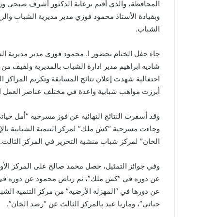
المحافظة، والذي أقيم برعاية الدكتور أشرف صبحي وزير
وبقيادة الأستاذ محمود فوزي مدير مديرية الشباب والريا
الشباب.
جاء حفل الختام بحضور ا. محمود فوزي مدير مديرية الش
شاديه ابراهيم مدير ادارة الشباب بالمديرية ولفيف من 
احتفالية شهدت إعلان نتائج المسابقة وتكريم المراكز ا
أبرزت مواهب شبابية واعدة في مختلف عناصر العمل 
وقد أسفرت النتائج النهائية عن فوز مسرحية “أمل حي
وجاءت مسرحية “كش ملك” لمركز التنمية الشبابية بالإ
الخان” لمركز شباب منشية التحرير في المركز الثالث.
وفي جوائز التمثيل، حصل محمد صالح على المركز الأو
عن دوره في “كش ملك”، ثم رياض محمود عن دوره في “أ
عن دورها في “المهزلة الأرضية” من مركز التنمية الشبا
حياتي”، وماريا عيد بالمركز الثالث عن “رصد الخان”.