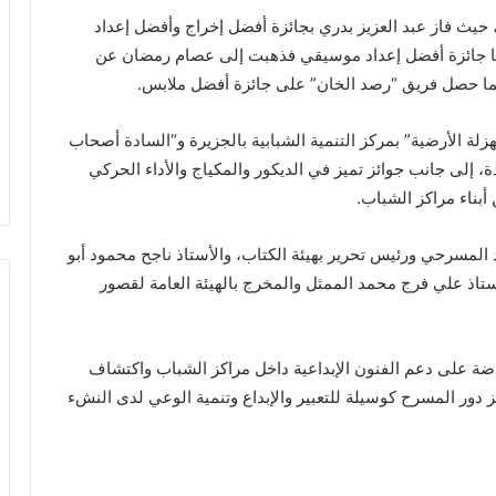
 حيث فاز عبد العزيز بدري بجائزة أفضل إخراج وأفضل إعداد
ا جائزة أفضل إعداد موسيقي فذهبت إلى عصام رمضان عن
ينما حصل فريق “رصد الخان” على جائزة أفضل ملابس.
لة الأرضية” بمركز التنمية الشبابية بالجزيرة و“السادة أصحاب
ة، إلى جانب جوائز تميز في الديكور والمكياج والأداء الحركي
بناء مراكز الشباب.
 المسرحي ورئيس تحرير بهيئة الكتاب، والأستاذ ناجح محمود أبو
أستاذ علي فرج محمد الممثل والمخرج بالهيئة العامة لقصور
ضة على دعم الفنون الإبداعية داخل مراكز الشباب واكتشاف
ز دور المسرح كوسيلة للتعبير والإبداع وتنمية الوعي لدى النشء