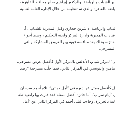
 الشباب والرياضة، والدكتور إبراهيم صابر محافظ القاهرة ،
ضة بالقاهرة والذي تم تنظيمه من خلال الإدارة العامة لتنمية
باب والرياضة، د.شرين حجازي وكيل المديرية للشباب ، أ.
قيادات المديرية وادارة المركز ولجنه التحكيم ، وسط أجواء
لفائزة، وذلك بعد منافسة قوية بين العروض المشاركة والتي
المسرحي.
اتي” لمركز شباب الأندلس بالمركز الأول كأفضل عرض مسرحي،
مامين والتونسي في المركز الثاني، فيما حلّت مسرحية “رصد
ل كأفضل ممثل عن دوره في “أمل حياتي”، تلاه أحمد سرحان
يام سراب”. أما جائزة أفضل ممثلة فقد فازت بها راضية طه
بية بالجزيرة، وجاءت ليلى أحمد في المركز الثاني عن “أمل