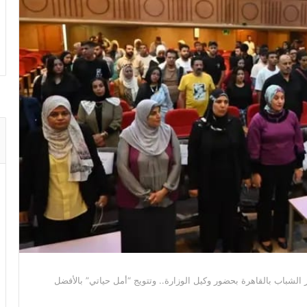
لشباب بالقاهرة بحضور وكيل الوزارة.. وتتويج “أمل حياتي” بالأفضل