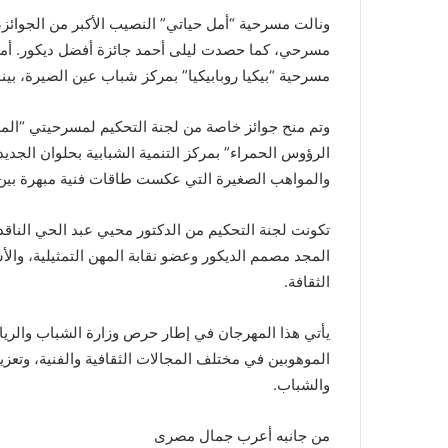
ونالت مسرحية “أمل حياتي” النصيب الأكبر من الجوائز،
مسرحي، كما حصدت ليلى أحمد جائزة أفضل ديكور. أم
مسرحية “بيكيا روبابيكيا” بمركز شباب عين الصيرة، ب
وتم منح جوائز خاصة من لجنة التحكيم لمسرحيتي “المهز
الرؤوس الحمراء” بمركز التنمية الشبابية بحلوان الجديد
والمواهب الصغيرة التي عكست طاقات فنية مبهرة بين أ
تكونت لجنة التحكيم من الدكتور محيي عبد الحي الناقد
المجد مصمم الديكور وعضو نقابة المهن التمثيلية، وال
الثقافة.
يأتي هذا المهرجان في إطار حرص وزارة الشباب والريا
الموهوبين في مختلف المجالات الثقافية والفنية، وتعزي
والشباب.
من جانبه أعرب جمال مصرى