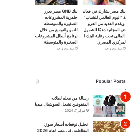
بنك مصر يشارك في فعالي
بنك QNB مصر يعزز
ة “اليوم العالمي للشباب”
جاهزية المشروعات
ويقدم العديد من العرو
الصغيرة والمتوسطة
ض المجانية دعمًا للشمول
للنمو والتوسع من خلال
المالي تحت رعاية البنك ا
برنامج أبطال المشروعات
لمركزي المصري
الصغيرة والمتوسطة
منذ يوم واحد
منذ يوم واحد
Popular Posts
رسالة من معلم لطلابه
المتفوقين تشعل السوشيال ميديا
فبراير 7, 2024
تحليل توقعات أسعار سوق
البطاطس في مصر لعام 2026