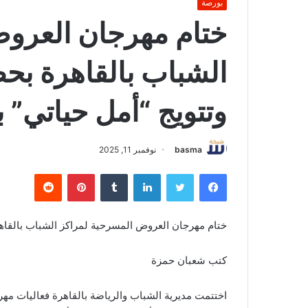
بورصة
ختام مهرجان العرو
الشباب بالقاهرة بحض
وتتويج “أمل حياتي” 
basma
نوفمبر 11, 2025
فيسبوك
تويتر
لينكدإن
بينتيريست
ختام مهرجان العروض المسرحية لمراكز الشباب بالقاهرة
كتب شعبان حمزة
اختتمت مديرية الشباب والرياضة بالقاهرة فعاليات م