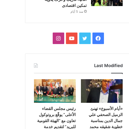
تمكين اقتصادى
منذ 5 أيام
فيسبوك
تويتر
يوتيوب
انستقرام
Last Modified
«أيام الأسبوع» تهنئ
رئيس مجلس القضاء
الزميل الصحفي علي
الأعلى” يوقّع بروتوكول
جمال الدين بمناسبة
تعاون مع “الهيئة القومية
خطوبة شقيقه محمد
للبريد” لتقديم خدمة