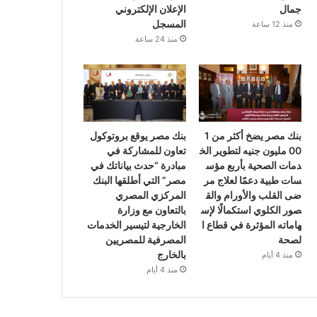
جمال
الإعلان الإلكتروني
المسجل
منذ 12 ساعة
منذ 24 ساعة
بنك مصر يضخ أكثر من 1
بنك مصر يوقع بروتوكول
00 مليون جنيه لتطوير الخ
تعاون للمشاركة في
دمات الصحية بأربع مؤس
مبادرة “حدث بياناتك في
سات طبية دعمًا لعلاج مر
مصر” التي أطلقها البنك
ضى القلب والأورام والق
المركزي المصري
صور الكلوي استكمالًا لإس
بالتعاون مع وزارة
هاماته المؤثرة في قطاع ا
الخارجية لتيسير الخدمات
لصحة
المصرفية للمصريين
بالخارج
منذ 4 أيام
منذ 4 أيام