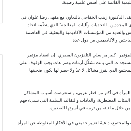
عليمية القائمة على أسس علمية رصينة.
ملتقى الدكتورة زينب الخفاجي بالتعاون مع مقهى رضا علوان في
لمجددين.. التحديات وآليات المعالجة” الذي ينظّمه اتحاد
س والعديد من المؤسسات الأكاديمية والبحثية، في العاصمة
احثين والأكاديميين من دول عدة.
لمؤتمر -كبير مراسلي التلفزيون المصري- إن انعقاد مؤتمر
المستجدات التي باتت تشكّل أزمات وصراعات يجب الوقوف على
المجتمع الذي يفرز مشاكل لا عدّ ولا حصر لها يكون ضحيتها
ة المرأة في أكثر من قطر عربي، واستعرضت أسباب المشاكل
 البيئات المضطربة، والعادات والتقاليد السلبية التي تسيء فهم
 من خلال ما تبثه من تربية في أسرتها الصغيرة.
 والمجتمع، داعيةً لتغيير حقيقي في الأفكار المغلوطة عن المرأة