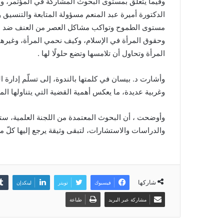
وفيما يتعلق بمستوى البحوث المشاركة في المؤتمر، وإ
الدكتورة أميرة عبد المنعم مسؤولة المتابعة والتنسيق
مستوى الطموح وتواكب مشاكل العصر من العنف ضد المرأة
وحقوق المرأة في الإسلام، وكيف نحمي المرأة، وغيرها 
المرأة وتحاول أن تلامسها وتضع حلولًا لها .
وأشارت د. بيسان في كلمتها بالندوة، إلى تسلّم إدارة
وغربية عديدة، ما يعكس أهمية القضية التي يتناولها الم
وأوضحت ، أن البحوث المعتمدة من اللجنة العلمية، س
والدراسات والاستشارات، لتبقى وثيقة يرجع إليها كلّ
شاركها
فيسبوك
تويتر
لينكدإن
مشاركة عبر البريد
طباعة