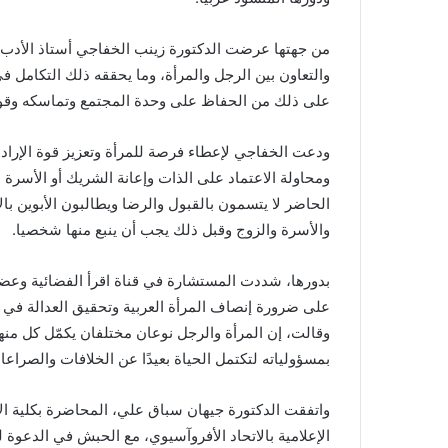
من جهتها عرضت الدكتورة زينب الخفاجي أستاذ الأدب ا
والتعاون بين الرجل والمرأة، وما يحققه ذلك التكامل ف
على ذلك من الحفاظ على وحدة المجتمع وتماسكه وقوت
ودعت الخفاجي لإعطاء فرصة للمرأة وتعزيز قوة الإراد
ومحاولة الاعتماد على الذات وإعانة الشريك أو الأسرة س
الحاضر لا يتسمون بالقبول والرضا ويطالبون الأبوين با
والأسرة والزوج وقبل ذلك يجب أن ينبع منها شخصيا.
بدورها، شددت المستشارة في قناة اقرأ الفضائية وعضو
على ضرورة إنصاف المرأة العربية وتحقيق العدالة في قض
وقالت، إن المرأة والرجل نوعان مختلفان يكمّل كل منه
بمسؤولياته لتكتمل الحياة بعيدًا عن الخلافات والصراعا
واتفقت الدكتورة جيهان سباق علي، المحاضرة بكلية الات
الإعلامية بالاتحاد الأفروآسيوي، مع الحبش في الدعوة ل