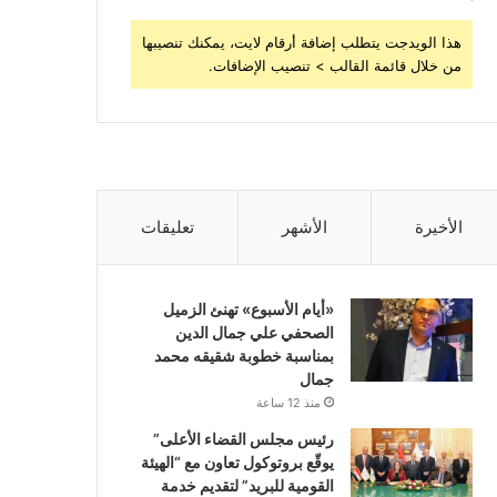
هذا الويدجت يتطلب إضافة أرقام لايت، يمكنك تنصيبها
من خلال قائمة القالب > تنصيب الإضافات.
الأخيرة
الأشهر
تعليقات
«أيام الأسبوع» تهنئ الزميل
الصحفي علي جمال الدين
بمناسبة خطوبة شقيقه محمد
جمال
منذ 12 ساعة
رئيس مجلس القضاء الأعلى”
يوقّع بروتوكول تعاون مع “الهيئة
القومية للبريد” لتقديم خدمة