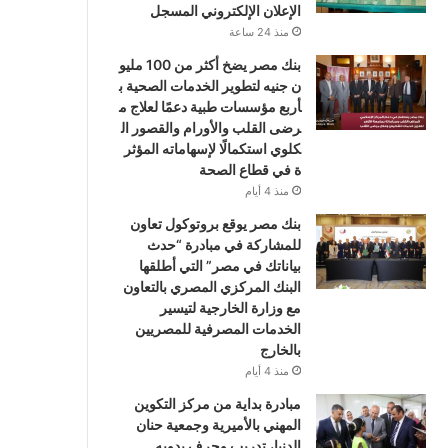
الإعلان الإلكتروني المسجل
منذ 24 ساعة
بنك مصر يضخ أكثر من 100 مليو
ن جنيه لتطوير الخدمات الصحية ب
أربع مؤسسات طبية دعمًا لعلاج م
رضى القلب والأورام والقصور ال
كلوي استكمالًا لإسهاماته المؤثر
ة في قطاع الصحة
منذ 4 أيام
بنك مصر يوقع بروتوكول تعاون
للمشاركة في مبادرة “حدث
بياناتك في مصر” التي أطلقها
البنك المركزي المصري بالتعاون
مع وزارة الخارجية لتيسير
الخدمات المصرفية للمصريين
بالخارج
منذ 4 أيام
مبادرة بداية من مركز التكوين
المهني بالأميرية وجمعية حنان
الدنيا، تدريب وحرف يدويه