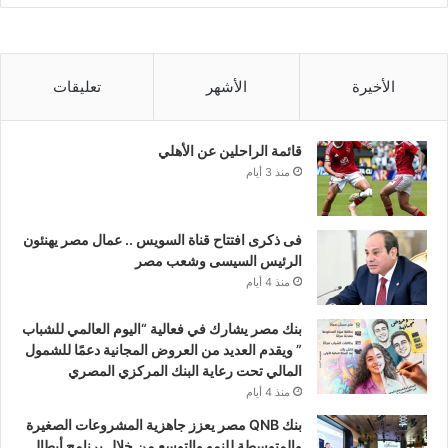
الأخيرة
الأشهر
تعليقات
قائمة الراحلين عن الأهلي
منذ 3 أيام
فى ذكرى افتتاح قناة السويس .. عمال مصر يهنئون
الرئيس السيسى وشعب مصر
منذ 4 أيام
بنك مصر يشارك في فعالية “اليوم العالمي للشباب
” ويقدم العديد من العروض المجانية دعمًا للشمول
المالي تحت رعاية البنك المركزي المصري
منذ 4 أيام
بنك QNB مصر يعزز جاهزية المشروعات الصغيرة
والمتوسطة للنمو والتوسع من خلال برنامج أبطال