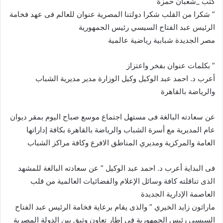
كتب _شعبان حمزة
” شكرا من القلب شكرا دولتنا المصرية عنوان للعالم فى عهد فخامة
الرئيس عبد الفتاح السيسي رئيس الجمهورية
مصر الجديدة شبابية رياضية عالمية
” بكلمات عنوان بفخر واعتزاز
أعرب د. احمد عبد الوكيل وكيل الوزارة مدير مديرية الشباب
والرياضة بالقاهرة
عن سعادته البالغة فى مستهل اجتماع موسع صباح اليوم بمقر ديوان
عام المديرية مع أسرة الشباب والرياضة بالقاهرة بكافة إداراتها
العامة والمركزية ومديري المناطق الافرع وكافة مراكز الشباب
فى البداية أعرب د. احمد عبد الوكيل ” عن سعادته البالغة للمشهد
الذى تناقلته كافة وسائل الإعلام والفضائيات العالمية من قلب
العاصمة الإدارية الجديدة
ماراثون زايد الخيري ” والذى يقام برعاية فخامة الرئيس عبد الفتاح
السيسي رئيس الجمهورية فى إطار تعاون وثيق بين الدولة المصرية